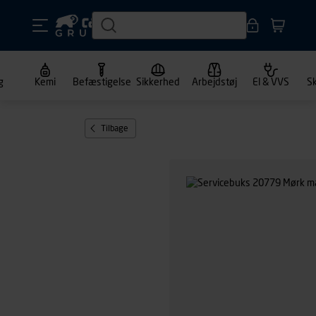
g
Kemi
Befæstigelse
Sikkerhed
Arbejdstøj
El & VVS
S
Tilbage