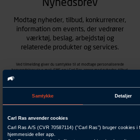
Nyhedsbrev
Modtag nyheder, tilbud, konkurrencer,
information om events, der vedrører
værktøj, beslag, arbejdstøj og
relaterede produkter og services.
Ved tilmelding giver du samtykke til at modtage personaliserede
henvendelser via e-mail, SMS og i Carl Ras-appen med nyheder, tilbud,
kampagner vedrørende produkter og services, som Carl Ras A/S
tilbyder. Markedsføringen skræddersyes på baggrund af dine
kontaktoplysninger, produkter, du viser interesse for hos Carl Ras
(besøgs- og søgehistorik), samt dine tidligere køb (købshistorik).
Samtykke
Detaljer
Samtykket betyder også, at Carl Ras A/S som dataansvarlig kan
behandle ovennævnte personoplysninger. Du kan trække dit
samtykke tilbage ved at trykke "Afmeld" i bunden af hver
henvendelse. Læs mere om behandlingen af personoplysninger i
Carl Ras anvender cookies
vores
persondatapolitik
.
Carl Ras A/S (CVR 70587114) ("Carl Ras") bruger cookies i 
hjemmeside eller app.