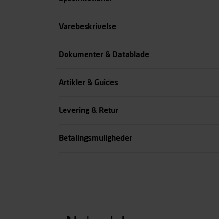
Størrelse
Varebeskrivelse
Benlængde cm
Dokumenter & Datablade
Farve
Artikler & Guides
se all spec
Levering & Retur
Betalingsmuligheder