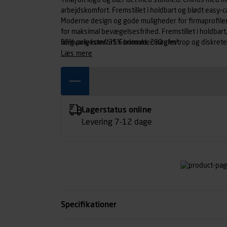
Tilføj dit logo og bær det med stolthed. Chinos med
arbejdskomfort. Fremstillet i holdbart og blødt easy-c
Moderne design og gode muligheder for firmaprofil
for maksimal bevægelsesfrihed. Fremstillet i holdbart,
langvarig komfort. Forlommer, nøglestrop og diskrete
65% polyester/35% bomuld, 260 g/m².
skjulte knapper.
læs mere
Lagerstatus online
Levering 7-12 dage
Specifikationer