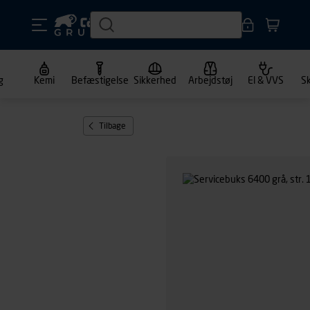
g
Kemi
Befæstigelse
Sikkerhed
Arbejdstøj
El & VVS
S
Tilbage