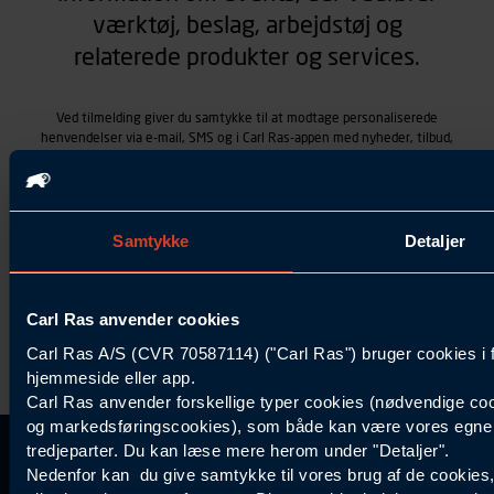
værktøj, beslag, arbejdstøj og
relaterede produkter og services.
Ved tilmelding giver du samtykke til at modtage personaliserede
henvendelser via e-mail, SMS og i Carl Ras-appen med nyheder, tilbud,
kampagner vedrørende produkter og services, som Carl Ras A/S
tilbyder. Markedsføringen skræddersyes på baggrund af dine
kontaktoplysninger, produkter, du viser interesse for hos Carl Ras
(besøgs- og søgehistorik), samt dine tidligere køb (købshistorik).
Samtykket betyder også, at Carl Ras A/S som dataansvarlig kan
Samtykke
Detaljer
behandle ovennævnte personoplysninger. Du kan trække dit
samtykke tilbage ved at trykke "Afmeld" i bunden af hver
henvendelse. Læs mere om behandlingen af personoplysninger i
Carl Ras anvender cookies
vores
persondatapolitik
.
Carl Ras A/S (CVR 70587114) ("Carl Ras") bruger cookies i 
hjemmeside eller app.
Carl Ras anvender forskellige typer cookies (nødvendige coo
og markedsføringscookies), som både kan være vores egne c
tredjeparter. Du kan læse mere herom under "Detaljer".
Kontakt Kundeservice
Information
Kundefordele
Inspiration
Nedenfor kan du give samtykke til vores brug af de cookies
Carl Ras Gruppen
Bliv kontokunde
Specialisten