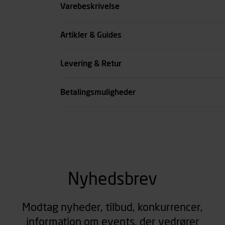
Størrelse
Varebeskrivelse
Benlængde cm
Artikler & Guides
Farve
Levering & Retur
se all spec
Betalingsmuligheder
Nyhedsbrev
Modtag nyheder, tilbud, konkurrencer,
information om events, der vedrører