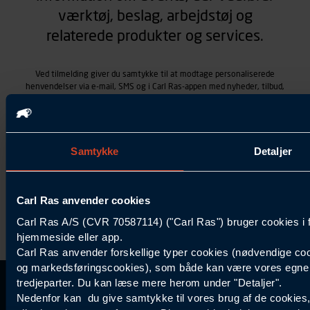
værktøj, beslag, arbejdstøj og
relaterede produkter og services.
Ved tilmelding giver du samtykke til at modtage personaliserede
henvendelser via e-mail, SMS og i Carl Ras-appen med nyheder, tilbud,
kampagner vedrørende produkter og services, som Carl Ras A/S
tilbyder. Markedsføringen skræddersyes på baggrund af dine
kontaktoplysninger, produkter, du viser interesse for hos Carl Ras
(besøgs- og søgehistorik), samt dine tidligere køb (købshistorik).
Samtykket betyder også, at Carl Ras A/S som dataansvarlig kan
Samtykke
Detaljer
behandle ovennævnte personoplysninger. Du kan trække dit
samtykke tilbage ved at trykke "Afmeld" i bunden af hver
henvendelse. Læs mere om behandlingen af personoplysninger i
Carl Ras anvender cookies
vores
persondatapolitik
.
Carl Ras A/S (CVR 70587114) ("Carl Ras") bruger cookies i 
hjemmeside eller app.
Carl Ras anvender forskellige typer cookies (nødvendige coo
og markedsføringscookies), som både kan være vores egne c
tredjeparter. Du kan læse mere herom under "Detaljer".
Kontakt Kundeservice
Information
Kundefordele
Inspiration
Nedenfor kan du give samtykke til vores brug af de cookies
Carl Ras Gruppen
Bliv kontokunde
Specialisten