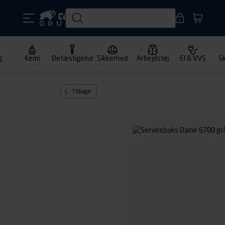
g
Kemi
Befæstigelse
Sikkerhed
Arbejdstøj
El & VVS
S
Tilbage