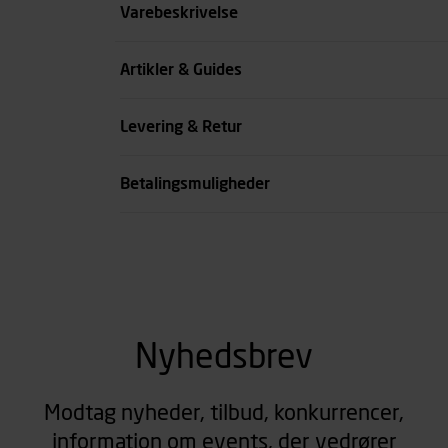
Størrelse
Varebeskrivelse
Benlængde cm
Artikler & Guides
Farve
Levering & Retur
se all spec
Betalingsmuligheder
Nyhedsbrev
Modtag nyheder, tilbud, konkurrencer,
information om events, der vedrører