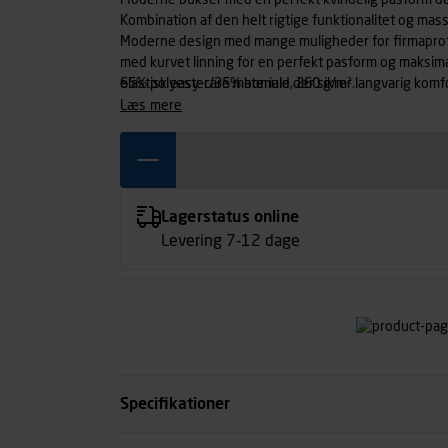
Moderne bukser med en perfekt kvindelig pasform de
Kombination af den helt rigtige funktionalitet og masse
Moderne design med mange muligheder for firmaprofil
med kurvet linning for en perfekt pasform og maksimal
elastisk easy-care materiale der sikrer langvarig kom
65% polyester/35% bomuld, 260 g/m².
med mobiltelefonlomme og lettilgængelig lomme til k
læs mere
Lagerstatus online
Levering 7-12 dage
Specifikationer