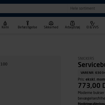
Hele sortiment
Kemi
Befæstigelse
Sikkerhed
Arbejdstøj
El & VVS
SNICKERS
Serviceb
VARENR: 6303
Pris:
ekskl. mo
773,00 
Moderne bukser 
bevægelsesfrihe
funktionalitet og
Moderne design 