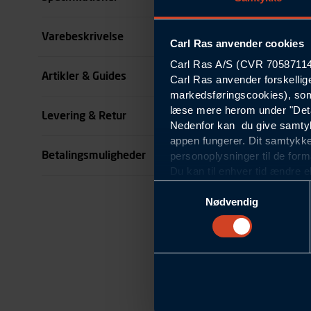
Størrelse
Varebeskrivelse
Carl Ras anvender cookies
Carl Ras A/S (CVR 70587114) 
Benlængde cm
Artikler & Guides
Carl Ras anvender forskellig
markedsføringscookies), som
Farve
læse mere herom under "Deta
Levering & Retur
Nedenfor kan du give samtykk
se all specifikationer
appen fungerer. Dit samtykke
Betalingsmuligheder
personoplysninger til de form
Du kan til enhver tid ændre e
om blokering og sletning af c
Samtykkevalg
Statistikcookies
Nødvendig
Carl Ras anvender statistikco
hjemmeside og apps, herunde
finde. Til dette formål beha
færden på siderne, tidspunkt
informationer om enhedstype
Præferencer
Carl Ras anvender præferenc