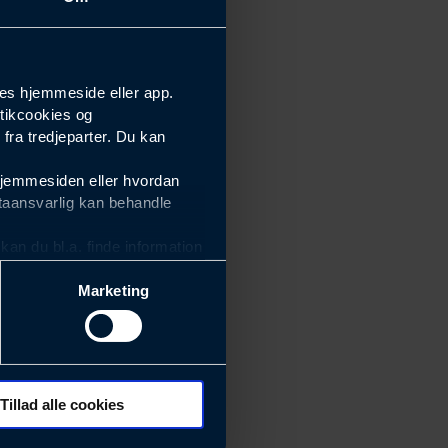
es hjemmeside eller app.
tikcookies og
ra tredjeparter. Du kan
hjemmesiden eller hvordan
taansvarlig kan behandle
an du bl.a. finde information
Marketing
ektiviteten af vores
m derfor skal være nemme at
eside og app), herunder
søgeord, IP-adresse,
Tillad alle cookies
 ændrer den måde