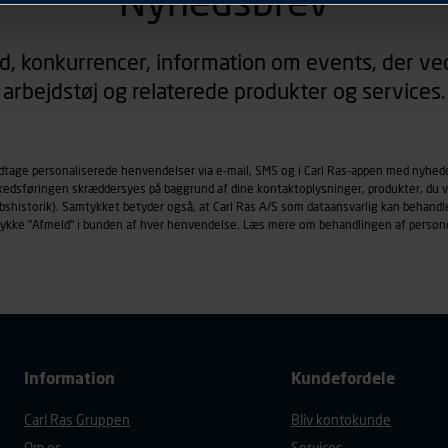
Nyhedsbrev
rer sig på. Til dette formål behandles der personoplysninger om
d, konkurrencer, information om events, der ved
øringscookies med det formål at spore besøgende på vores hj
arbejdstøj og relaterede produkter og services.
under vise annoncer, der er relevante (profilering). Til dette for
af vores platforme (hjemmeside og app), herunder færden på si
r besøges, browsertype, søgeord, IP-adresse, informationer om 
tures, der anvendes.
odtage personaliserede henvendelser via e-mail, SMS og i Carl Ras-appen med nyhed
rkedsføringen skræddersyes på baggrund af dine kontaktoplysninger, produkter, du v
es
persondatapolitik
, der indeholder yderligere information om b
købshistorik). Samtykket betyder også, at Carl Ras A/S som dataansvarlig kan beha
trykke "Afmeld" i bunden af hver henvendelse. Læs mere om behandlingen af person
Information
Kundefordele
Carl Ras Gruppen
Bliv kontokunde