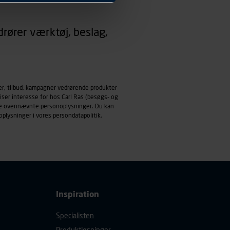
 dit foretrukne sprog, og den
rører værktøj, beslag,
emmeside og apps med
mål behandles der
derne, tidspunkt, hvad der
enhedstype (computer,
er, tilbud, kampagner vedrørende produkter
iser interesse for hos Carl Ras (besøgs- og
ehandling af
ndle ovennævnte personoplysninger. Du kan
oplysninger i vores
persondatapolitik
.
Inspiration
Specialisten