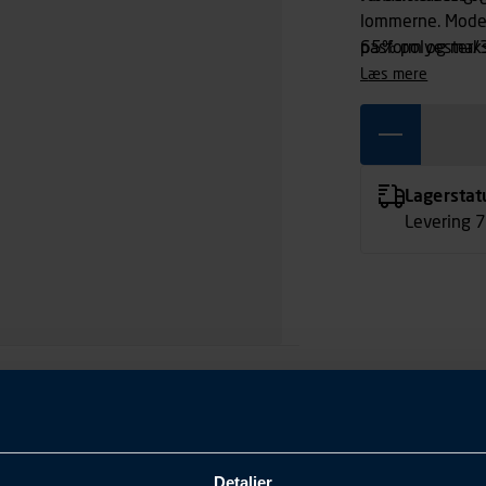
lommerne. Modern
pasform og maksi
65% polyester/
elastisk easy-car
læs mere
baglommer og i
lettilgængelig l
knapper.
Lagerstat
Levering 
Detaljer