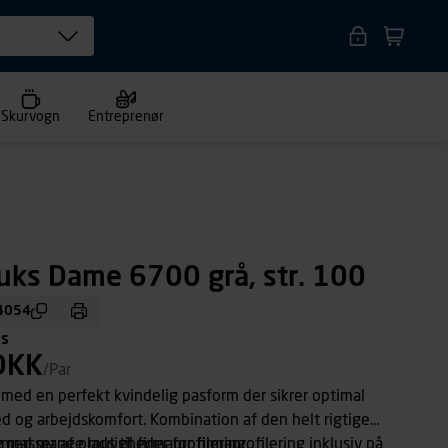
Skurvogn
Entreprenør
uks Dame 6700 grå, str. 100
4054
ms
DKK
/Par
med en perfekt kvindelig pasform der sikrer optimal
d og arbejdskomfort. Kombination af den helt rigtige
 masser af plads til firmaprofilering.
med mange muligheder for firmaprofilering inklusiv på