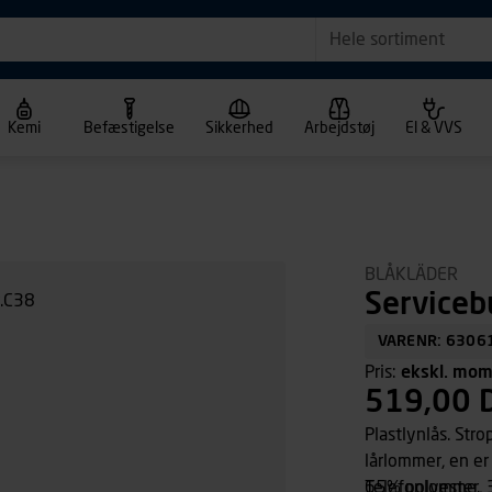
Hele sortiment
Kemi
Befæstigelse
Sikkerhed
Arbejdstøj
El & VVS
BLÅKLÄDER
Serviceb
VARENR: 6306
Pris:
ekskl. mo
519,00 
Plastlynlås. Str
lårlommer, en er
Telefonlomme.
65% polyester, 