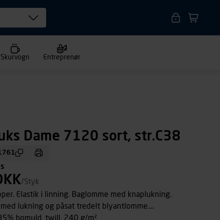
Skurvogn
Entreprenør
uks Dame 7120 sort, str.C38
1761
ms
DKK
/Styk
opper. Elastik i linning. Baglomme med knaplukning.
 med lukning og påsat tredelt blyantlomme.
35% bomuld, twill, 240 g/m²