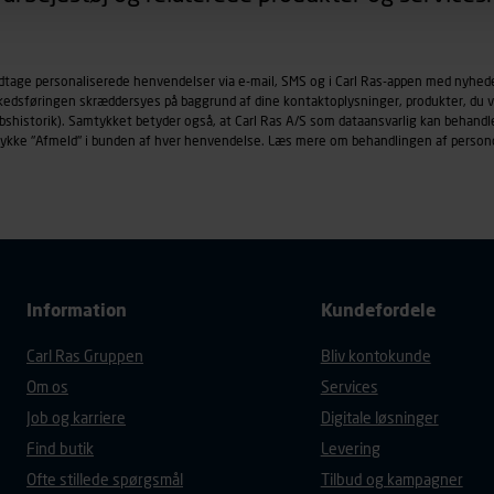
øringscookies med det formål at spore besøgende på vores hj
under vise annoncer, der er relevante (profilering). Til dette for
odtage personaliserede henvendelser via e-mail, SMS og i Carl Ras-appen med nyhed
af vores platforme (hjemmeside og app), herunder færden på si
rkedsføringen skræddersyes på baggrund af dine kontaktoplysninger, produkter, du v
r besøges, browsertype, søgeord, IP-adresse, informationer om 
købshistorik). Samtykket betyder også, at Carl Ras A/S som dataansvarlig kan beha
tures, der anvendes.
trykke "Afmeld" i bunden af hver henvendelse. Læs mere om behandlingen af person
es
persondatapolitik
, der indeholder yderligere information om b
Information
Kundefordele
Carl Ras Gruppen
Bliv kontokunde
Om os
Services
Job og karriere
Digitale løsninger
Find butik
Levering
Ofte stillede spørgsmål
Tilbud og kampagner