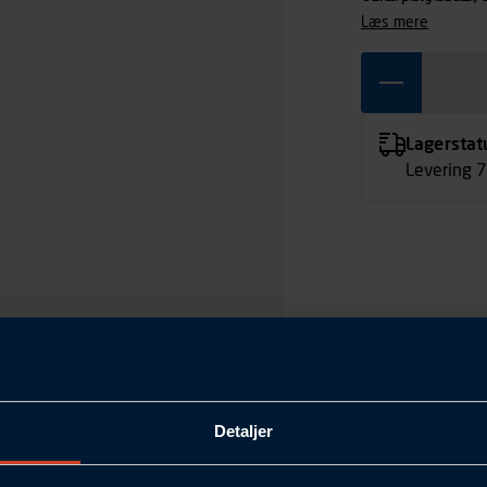
læs mere
Lagerstat
Levering 
Detaljer
C38
79