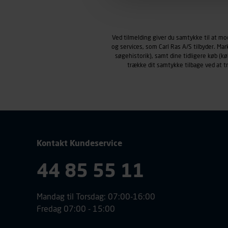
Markedsføringscookies
Carl Ras anvender markedsf
henblik på markedsføring, her
Ved tilmelding giver du samtykke til at m
personoplysninger om brugen 
og services, som Carl Ras A/S tilbyder. Ma
klikkes på, sider/indhold de
søgehistorik), samt dine tidligere køb (
smartphone mv.) samt de fea
trække dit samtykke tilbage ved at 
Vi henviser endvidere til vor
personoplysninger.
Kontakt Kundeservice
44 85 55 11
Mandag til Torsdag: 07:00-16:00
Fredag 07:00 - 15:00