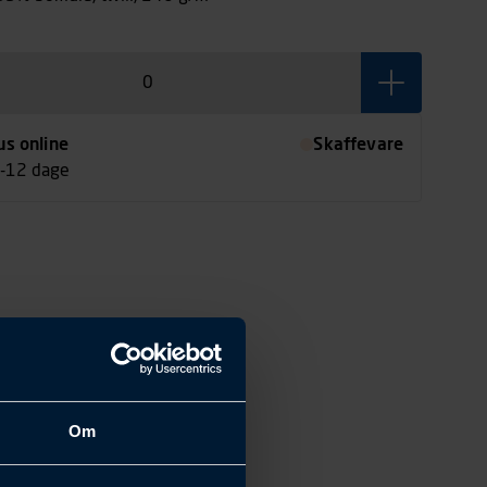
us online
Skaffevare
7-12 dage
Om