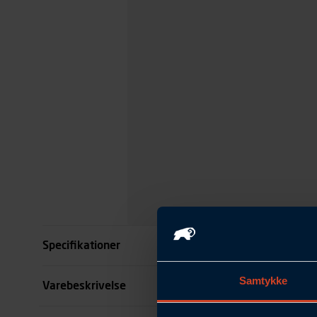
Specifikationer
Samtykke
Størrelse
Varebeskrivelse
Benlængde cm