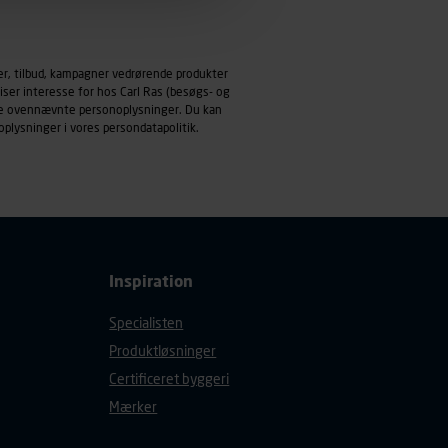
emmeside og apps med
mål behandles der
er, tilbud, kampagner vedrørende produkter
derne, tidspunkt, hvad der
iser interesse for hos Carl Ras (besøgs- og
enhedstype (computer,
ndle ovennævnte personoplysninger. Du kan
oplysninger i vores
persondatapolitik
.
ehandling af
Inspiration
Specialisten
Produktløsninger
Certificeret byggeri
Mærker