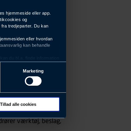
es hjemmeside eller app.
tikcookies og
ra tredjeparter. Du kan
hjemmesiden eller hvordan
taansvarlig kan behandle
an du bl.a. finde information
Marketing
ektiviteten af vores
m derfor skal være nemme at
eside og app), herunder
søgeord, IP-adresse,
Tillad alle cookies
 ændrer den måde
rører værktøj, beslag,
 dit foretrukne sprog, og den