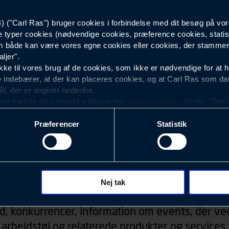
("Carl Ras") bruger cookies i forbindelse med dit besøg på vor
Sort
e typer cookies (nødvendige cookies, præference cookies, statis
 både kan være vores egne cookies eller cookies, der stammer f
ljer".
e til vores brug af de cookies, som ikke er nødvendige for at 
 indebærer, at der kan placeres cookies, og at Carl Ras som da
ål, der er angivet nedenfor.
ller trække dit samtykke tilbage her
Cookiepolitik
. Under "Om" k
ookies.
Præferencer
Statistik
okies med det formål at optimere design, brugervenlighed og eff
r analyser af, hvilke oplysninger der er mest populære, og so
ndles der personoplysninger om brugen af vores platforme (hjemm
, hvad der klikkes på, sider/indhold der besøges, browsertype, 
Nyhedsbrev
 (computer, smartphone mv.) samt de features, der anvendes.
Nej tak
ecookies for at vores hjemmeside kan huske oplysninger, der
d, konkurrencer, information om events, der ved
rer sig på. Til dette formål behandles der personoplysninger om
arbejdstøj og relaterede produkter og services.