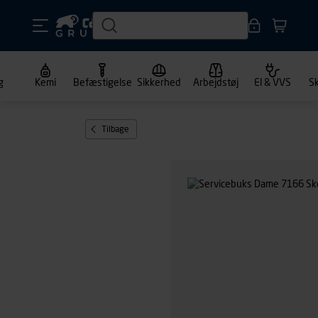
g
Kemi
Befæstigelse
Sikkerhed
Arbejdstøj
El & VVS
S
Tilbage