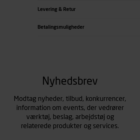
Farve
Levering & Retur
se all spec
Betalingsmuligheder
Nyhedsbrev
Modtag nyheder, tilbud, konkurrencer,
information om events, der vedrører
værktøj, beslag, arbejdstøj og
relaterede produkter og services.