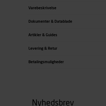
Størrelse
Varebeskrivelse
Benlængde cm
Dokumenter & Datablade
Farve
Artikler & Guides
se all spec
Levering & Retur
Betalingsmuligheder
Nyhedsbrev