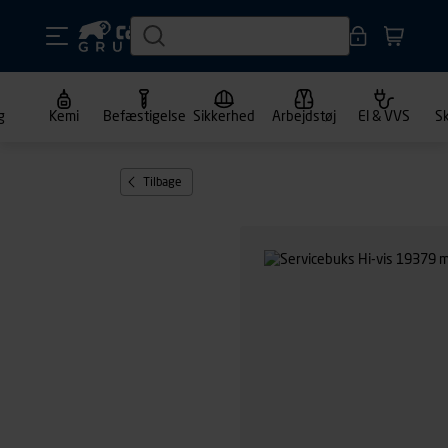
g
Kemi
Befæstigelse
Sikkerhed
Arbejdstøj
El & VVS
S
Tilbage