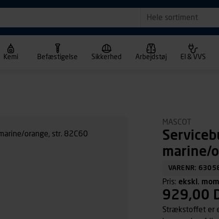
Hele sortiment
Kemi
Befæstigelse
Sikkerhed
Arbejdstøj
El & VVS
MASCOT
Serviceb
marine/o
VARENR: 6305
Pris:
ekskl. mo
929,00 
Strækstoffet er e