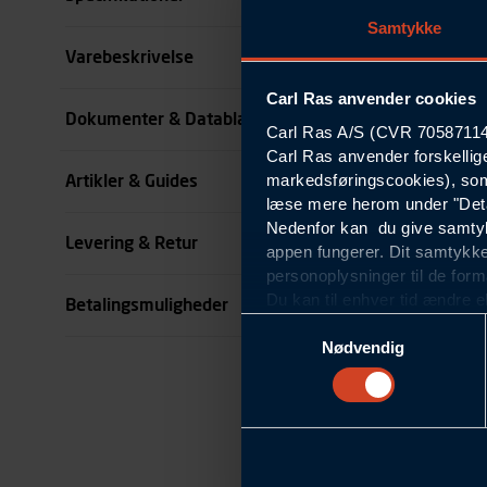
Samtykke
Størrelse
Varebeskrivelse
Carl Ras anvender cookies
Benlængde cm
Dokumenter & Datablade
Carl Ras A/S (CVR 70587114) 
Carl Ras anvender forskellig
Farve
markedsføringscookies), som
Artikler & Guides
se all specifikationer
læse mere herom under "Deta
Nedenfor kan du give samtykk
Levering & Retur
appen fungerer. Dit samtykke
personoplysninger til de form
Du kan til enhver tid ændre e
Betalingsmuligheder
om blokering og sletning af c
Samtykkevalg
Statistikcookies
Nødvendig
Carl Ras anvender statistikco
hjemmeside og apps, herunde
finde. Til dette formål beha
færden på siderne, tidspunkt
informationer om enhedstype