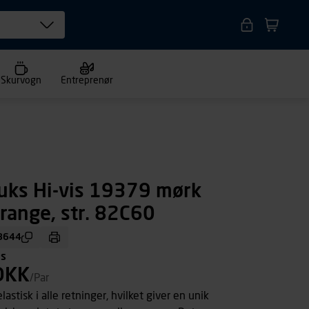
Skurvogn
Entreprenør
uks Hi-vis 19379 mørk
range, str. 82C60
8644
ms
DKK
/Par
lastisk i alle retninger, hvilket giver en unik