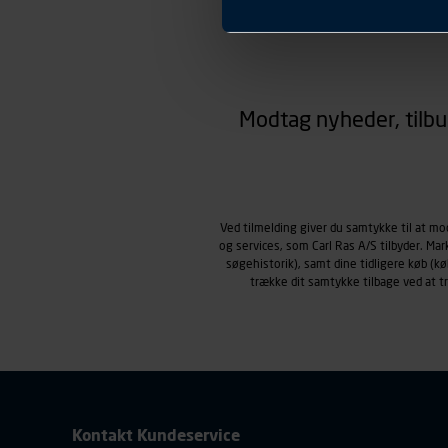
Præferencer
Carl Ras anvender præferenc
hjemmesiden ser ud eller opfø
region, du befinder dig i.
Markedsføringscookies
Carl Ras anvender markedsf
Modtag nyheder, tilbu
henblik på markedsføring, her
personoplysninger om brugen 
klikkes på, sider/indhold de
smartphone mv.) samt de fea
Vi henviser endvidere til vor
Ved tilmelding giver du samtykke til at m
personoplysninger.
og services, som Carl Ras A/S tilbyder. Ma
søgehistorik), samt dine tidligere køb (
trække dit samtykke tilbage ved at 
Kontakt Kundeservice