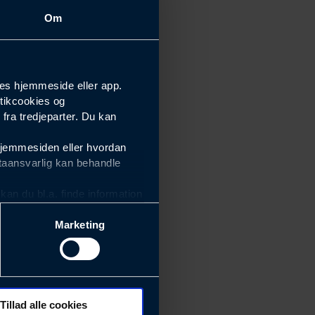
Om
es hjemmeside eller app.
tikcookies og
ra tredjeparter. Du kan
hjemmesiden eller hvordan
taansvarlig kan behandle
an du bl.a. finde information
Marketing
ektiviteten af vores
m derfor skal være nemme at
eside og app), herunder
søgeord, IP-adresse,
Tillad alle cookies