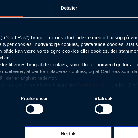
Detaljer
C60
82
("Carl Ras") bruger cookies i forbindelse med dit besøg på vor
e typer cookies (nødvendige cookies, præference cookies, statis
Mørkeblå
 både kan være vores egne cookies eller cookies, der stammer f
ljer".
e til vores brug af de cookies, som ikke er nødvendige for at 
 indebærer, at der kan placeres cookies, og at Carl Ras som da
ål, der er angivet nedenfor.
ller trække dit samtykke tilbage her
Cookiepolitik
. Under "Om" k
ookies.
Præferencer
Statistik
okies med det formål at optimere design, brugervenlighed og eff
r analyser af, hvilke oplysninger der er mest populære, og so
ndles der personoplysninger om brugen af vores platforme (hjemm
, hvad der klikkes på, sider/indhold der besøges, browsertype, 
 (computer, smartphone mv.) samt de features, der anvendes.
Nej tak