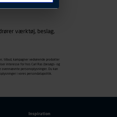
 ændrer den måde
 dit foretrukne sprog, og den
emmeside og apps med
rører værktøj, beslag,
mål behandles der
derne, tidspunkt, hvad der
enhedstype (computer,
ehandling af
er, tilbud, kampagner vedrørende produkter
iser interesse for hos Carl Ras (besøgs- og
ndle ovennævnte personoplysninger. Du kan
oplysninger i vores
persondatapolitik
.
Inspiration