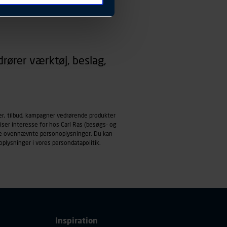
 ændrer den måde
 dit foretrukne sprog, og den
emmeside og apps med
rører værktøj, beslag,
mål behandles der
derne, tidspunkt, hvad der
enhedstype (computer,
ehandling af
er, tilbud, kampagner vedrørende produkter
iser interesse for hos Carl Ras (besøgs- og
ndle ovennævnte personoplysninger. Du kan
oplysninger i vores
persondatapolitik
.
Inspiration