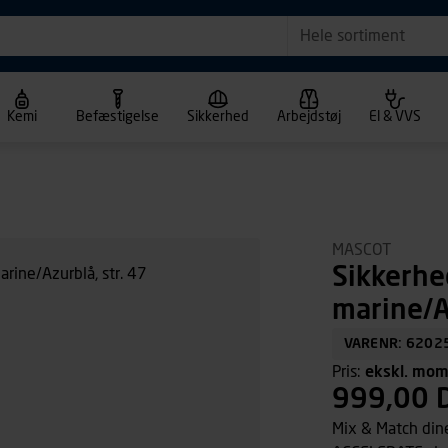
Hele sortiment
Kemi
Befæstigelse
Sikkerhed
Arbejdstøj
El & VVS
MASCOT
Sikkerh
marine/A
VARENR: 6202
Pris:
ekskl. mo
999,00 
Mix & Match din