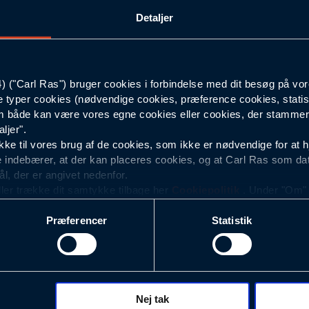
Detaljer
47
Mørkeblå
("Carl Ras") bruger cookies i forbindelse med dit besøg på vor
e typer cookies (nødvendige cookies, præference cookies, statis
Unisex
 både kan være vores egne cookies eller cookies, der stammer f
ljer".
e til vores brug af de cookies, som ikke er nødvendige for at 
 indebærer, at der kan placeres cookies, og at Carl Ras som da
ål, der er angivet nedenfor.
ller trække dit samtykke tilbage her
Cookiepolitik
. Under "Om" k
ookies.
Præferencer
Statistik
okies med det formål at optimere design, brugervenlighed og eff
r analyser af, hvilke oplysninger der er mest populære, og so
ndles der personoplysninger om brugen af vores platforme (hjemm
, hvad der klikkes på, sider/indhold der besøges, browsertype, 
 (computer, smartphone mv.) samt de features, der anvendes.
Nej tak