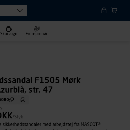
Skurvogn
Entreprenør
edssandal F1505 Mørk
zurblå, str. 47
5080
ms
DKK
/Styk
e sikkerhedssandaler med arbejdstøj fra MASCOT®