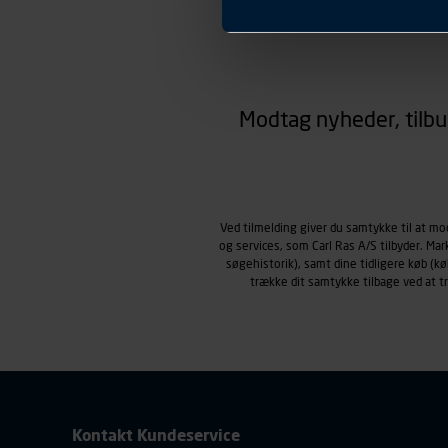
Præferencer
Carl Ras anvender præferenc
hjemmesiden ser ud eller opfø
region, du befinder dig i.
Markedsføringscookies
Carl Ras anvender markedsf
Modtag nyheder, tilbu
henblik på markedsføring, her
personoplysninger om brugen 
klikkes på, sider/indhold de
smartphone mv.) samt de fea
Vi henviser endvidere til vor
Ved tilmelding giver du samtykke til at m
personoplysninger.
og services, som Carl Ras A/S tilbyder. Ma
søgehistorik), samt dine tidligere køb (
trække dit samtykke tilbage ved at 
Kontakt Kundeservice