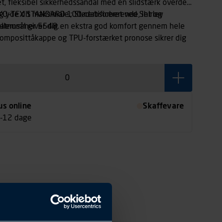
, fleksibel sikkerhedssandal med en slidstærk overdel,
dig yde dit maksimale.; Stødabsorberende, let og
KO-TEX STANDARD 100-certificeret ved Shirley
ellemsål giver dig en ekstra god komfort gennem hele
fikatnummer 5548.
Komposittåkappe og TPU-forstærket pronose sikrer dig
eskyttelse, og gør skoen ekstra slidstærk.; Skridsikker
ikrer, at du altid har et stabilt fodfæste.; Fås også i
us online
Skaffevare
7-12 dage