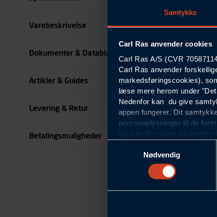
Samtykke
Størrelse
Varebeskrivelse
Carl Ras anvender cookies
Farve
Dokumenter & Datablade
Carl Ras A/S (CVR 70587114) 
Carl Ras anvender forskellig
Køn
markedsføringscookies), som
Artikler & Guides
se all specifikationer
læse mere herom under "Deta
Nedenfor kan du give samtykk
Levering & Retur
appen fungerer. Dit samtykke
personoplysninger til de form
Du kan til enhver tid ændre e
Betalingsmuligheder
om blokering og sletning af c
Samtykkevalg
Statistikcookies
Nødvendig
Carl Ras anvender statistikco
hjemmeside og apps, herunde
finde. Til dette formål beha
færden på siderne, tidspunkt
informationer om enhedstype