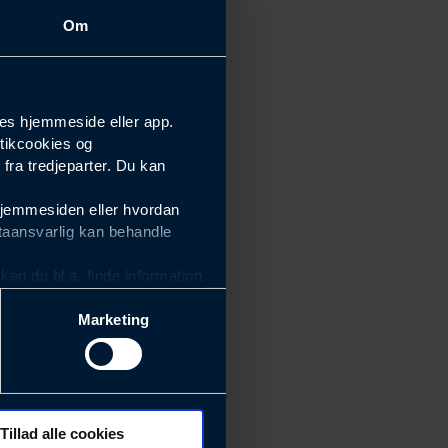
Om
es hjemmeside eller app.
tikcookies og
ra tredjeparter. Du kan
hjemmesiden eller hvordan
taansvarlig kan behandle
an du bl.a. finde information
Marketing
ektiviteten af vores
m derfor skal være nemme at
eside og app), herunder
søgeord, IP-adresse,
Tillad alle cookies