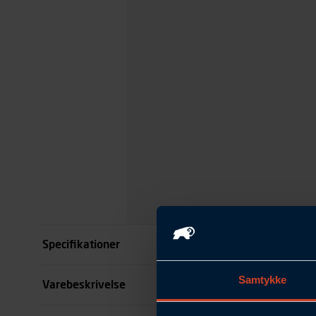
Specifikationer
Samtykke
Størrelse
Varebeskrivelse
Farve