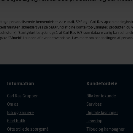
øringscookies med det formål at spore besøgende på vores hj
under vise annoncer, der er relevante (profilering). Til dette for
odtage personaliserede henvendelser via e-mail, SMS og i Carl Ras-appen med nyhed
af vores platforme (hjemmeside og app), herunder færden på si
rkedsføringen skræddersyes på baggrund af dine kontaktoplysninger, produkter, du v
r besøges, browsertype, søgeord, IP-adresse, informationer om 
købshistorik). Samtykket betyder også, at Carl Ras A/S som dataansvarlig kan beha
tures, der anvendes.
trykke "Afmeld" i bunden af hver henvendelse. Læs mere om behandlingen af person
es
persondatapolitik
, der indeholder yderligere information om b
Information
Kundefordele
Carl Ras Gruppen
Bliv kontokunde
Om os
Services
Job og karriere
Digitale løsninger
Find butik
Levering
Ofte stillede spørgsmål
Tilbud og kampagner