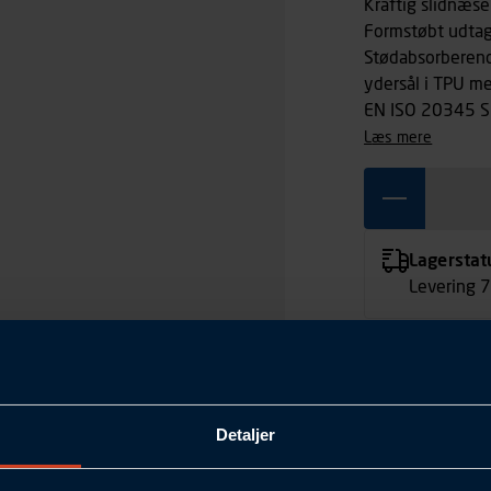
Kraftig slidnæse
Formstøbt udtag
Stødabsorberen
ydersål i TPU m
EN ISO 20345 S
læs mere
Lagerstat
Levering 
Detaljer
39
Sort