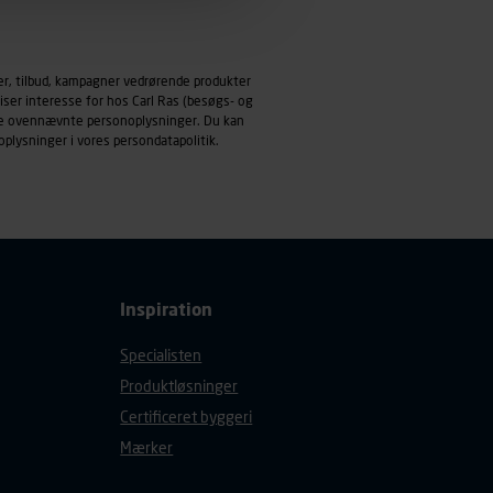
emmeside og apps med
mål behandles der
er, tilbud, kampagner vedrørende produkter
derne, tidspunkt, hvad der
iser interesse for hos Carl Ras (besøgs- og
enhedstype (computer,
ndle ovennævnte personoplysninger. Du kan
oplysninger i vores
persondatapolitik
.
ehandling af
Inspiration
Specialisten
Produktløsninger
Certificeret byggeri
Mærker