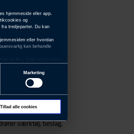
es hjemmeside eller app.
tikcookies og
ra tredjeparter. Du kan
hjemmesiden eller hvordan
taansvarlig kan behandle
an du bl.a. finde information
Marketing
ektiviteten af vores
m derfor skal være nemme at
eside og app), herunder
søgeord, IP-adresse,
Tillad alle cookies
 ændrer den måde
rører værktøj, beslag,
 dit foretrukne sprog, og den