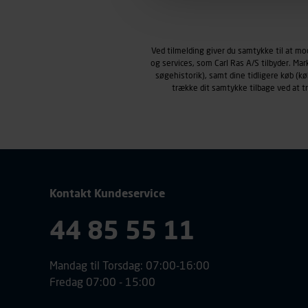
Markedsføringscookies
Carl Ras anvender markedsf
henblik på markedsføring, her
Ved tilmelding giver du samtykke til at m
personoplysninger om brugen 
og services, som Carl Ras A/S tilbyder. Ma
klikkes på, sider/indhold de
søgehistorik), samt dine tidligere køb (
smartphone mv.) samt de fea
trække dit samtykke tilbage ved at 
Vi henviser endvidere til vor
personoplysninger.
Kontakt Kundeservice
44 85 55 11
Mandag til Torsdag: 07:00-16:00
Fredag 07:00 - 15:00