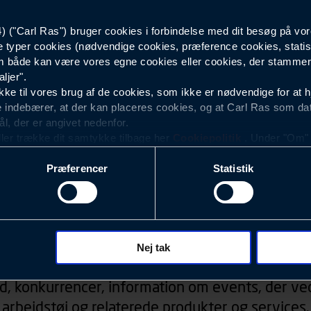
("Carl Ras") bruger cookies i forbindelse med dit besøg på vor
Unisex
e typer cookies (nødvendige cookies, præference cookies, statis
 både kan være vores egne cookies eller cookies, der stammer f
ljer".
e til vores brug af de cookies, som ikke er nødvendige for at 
 indebærer, at der kan placeres cookies, og at Carl Ras som da
ål, der er angivet nedenfor.
ller trække dit samtykke tilbage her
Cookiepolitik
. Under "Om" k
ookies.
Præferencer
Statistik
okies med det formål at optimere design, brugervenlighed og eff
r analyser af, hvilke oplysninger der er mest populære, og so
ndles der personoplysninger om brugen af vores platforme (hjemm
, hvad der klikkes på, sider/indhold der besøges, browsertype, 
Nyhedsbrev
 (computer, smartphone mv.) samt de features, der anvendes.
Nej tak
ecookies for at vores hjemmeside kan huske oplysninger, der
d, konkurrencer, information om events, der ved
rer sig på. Til dette formål behandles der personoplysninger om
arbejdstøj og relaterede produkter og services.