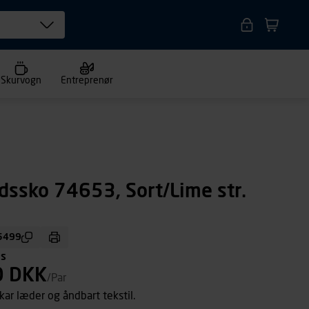
Skurvogn
Entreprenør
dssko 74653, Sort/Lime str.
5499
ms
0 DKK
/Par
kar læder og åndbart tekstil.