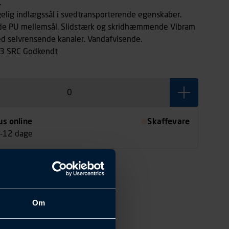
.
elig indlægssål i svedtransporterende egenskaber.
de PU mellemsål. Slidstærk og skridhæmmende Vibram
ed selvrensende kanaler. Vandafvisende.
3 SRC Godkendt
us online
Skaffevare
7-12 dage
Om