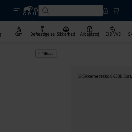
g
Kemi
Befæstigelse
Sikkerhed
Arbejdstøj
El & VVS
S
Tilbage