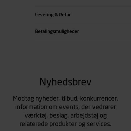
Køn
Levering & Retur
se all spec
Betalingsmuligheder
Nyhedsbrev
Modtag nyheder, tilbud, konkurrencer,
information om events, der vedrører
værktøj, beslag, arbejdstøj og
relaterede produkter og services.