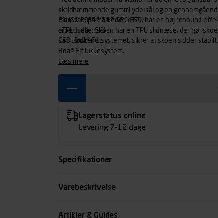
Med denne model fra Vismo, får du en let og åndbar si
skridhæmmende gummi ydersål og en gennemgående e
materiale på markedet. eTPU har en høj rebound effek
EN ISO 20345 S1 P SRC ESD.
arbejdsdag. Skoen har en TPU slidnæse, der gør sko
eTPU mellemsål.
samt Boa® Fit systemet, sikrer at skoen sidder stabilt 
ESD godkendt.
Boa® Fit lukkesystem.
læs mere
Lagerstatus online
Levering 7-12 dage
Specifikationer
Størrelse
Varebeskrivelse
Farve
Artikler & Guides