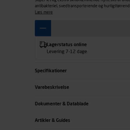
Super let og ekstra skridhæmmende hyttesko af åndba
antibakteriel, svedtransporterende og hurtigttørrende.
læs mere
Lagerstatus online
Levering 7-12 dage
Specifikationer
Størrelse
Varebeskrivelse
Farve
Dokumenter & Datablade
Køn
Artikler & Guides
se all spec