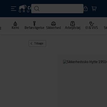
g
Kemi
Befæstigelse
Sikkerhed
Arbejdstøj
El & VVS
S
Tilbage