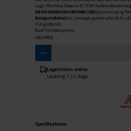
Alle fordelene fra en New Balance løbesko, med alt de
Logic. Med New Balance ACTEVA-mellemsålsteknologi
ideelle kombination af støtte, stødabsorbering og flek
EN ISO 20345 S1 P HRO SRC ESD.
ind og ud af dine sko. Letvægts gummi-ydersål for ulti
Acteva mellemsål.
ESD godkendt.
Boa® Fit lukkesystem.
læs mere
Lagerstatus online
Levering 7-12 dage
Specifikationer