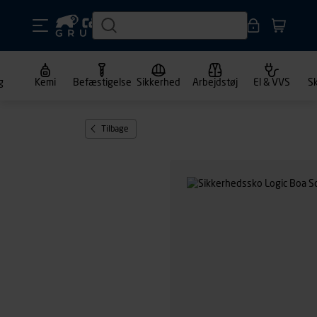
g
Kemi
Befæstigelse
Sikkerhed
Arbejdstøj
El & VVS
S
Tilbage