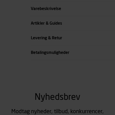
Størrelse
Varebeskrivelse
Farve
Artikler & Guides
Køn
Levering & Retur
se all spec
Betalingsmuligheder
Nyhedsbrev
Modtag nyheder, tilbud, konkurrencer,