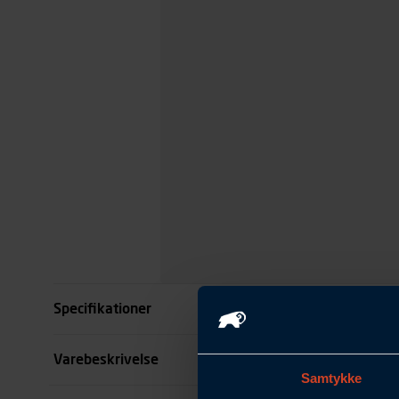
Specifikationer
Størrelse
Varebeskrivelse
Samtykke
Farve