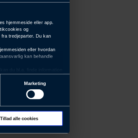
es hjemmeside eller app.
tikcookies og
ra tredjeparter. Du kan
hjemmesiden eller hvordan
taansvarlig kan behandle
an du bl.a. finde information
Marketing
ektiviteten af vores
m derfor skal være nemme at
eside og app), herunder
søgeord, IP-adresse,
Tillad alle cookies
 ændrer den måde
 dit foretrukne sprog, og den