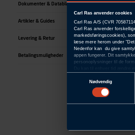
Dokumenter & Datablade
Carl Ras anvender cookies
Køn
Artikler & Guides
Carl Ras A/S (CVR 70587114) 
se all specifikationer
Carl Ras anvender forskellig
markedsføringscookies), som
Levering & Retur
læse mere herom under "Deta
Nedenfor kan du give samtykk
appen fungerer. Dit samtykke
Betalingsmuligheder
personoplysninger til de form
Du kan til enhver tid ændre e
om blokering og sletning af c
Samtykkevalg
Statistikcookies
Nødvendig
Carl Ras anvender statistikco
hjemmeside og apps, herunde
finde. Til dette formål beha
færden på siderne, tidspunkt
informationer om enhedstype
Præferencer
Carl Ras anvender præferenc
hjemmesiden ser ud eller opfø