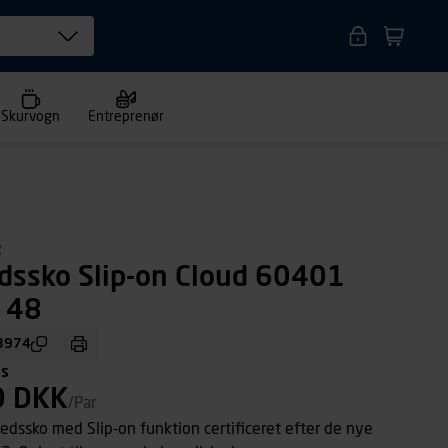
Skurvogn
Entreprenør
R
dssko Slip-on Cloud 60401
. 48
3974
ms
0 DKK
/Par
dssko med Slip-on funktion certificeret efter de nye