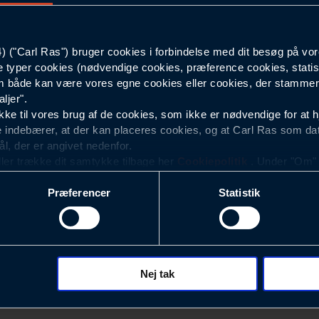
Unisex
("Carl Ras") bruger cookies i forbindelse med dit besøg på vor
e typer cookies (nødvendige cookies, præference cookies, statis
 både kan være vores egne cookies eller cookies, der stammer f
ljer".
e til vores brug af de cookies, som ikke er nødvendige for at 
 indebærer, at der kan placeres cookies, og at Carl Ras som da
ål, der er angivet nedenfor.
ller trække dit samtykke tilbage her
Cookiepolitik
. Under "Om" k
ookies.
Præferencer
Statistik
okies med det formål at optimere design, brugervenlighed og eff
r analyser af, hvilke oplysninger der er mest populære, og so
ndles der personoplysninger om brugen af vores platforme (hjemm
, hvad der klikkes på, sider/indhold der besøges, browsertype, 
 (computer, smartphone mv.) samt de features, der anvendes.
Nej tak
Nyhedsbrev
ecookies for at vores hjemmeside kan huske oplysninger, der
rer sig på. Til dette formål behandles der personoplysninger om