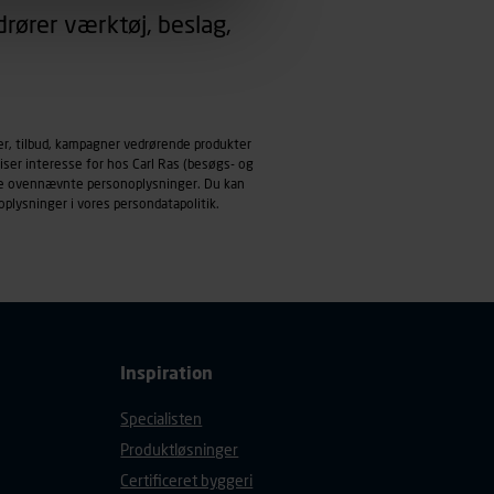
rører værktøj, beslag,
emmeside og apps med
mål behandles der
derne, tidspunkt, hvad der
enhedstype (computer,
er, tilbud, kampagner vedrørende produkter
iser interesse for hos Carl Ras (besøgs- og
ndle ovennævnte personoplysninger. Du kan
ehandling af
oplysninger i vores
persondatapolitik
.
Inspiration
Specialisten
Produktløsninger
Certificeret byggeri