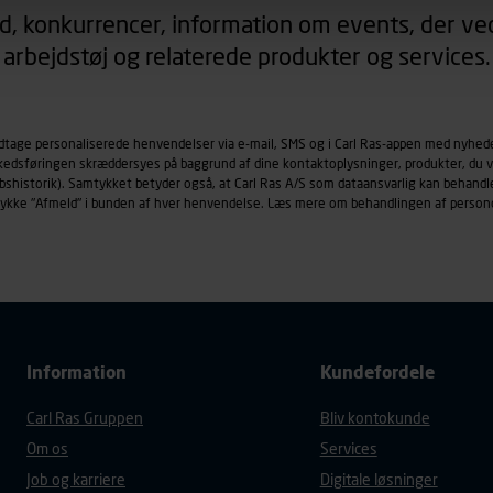
d, konkurrencer, information om events, der ved
arbejdstøj og relaterede produkter og services.
øringscookies med det formål at spore besøgende på vores hj
under vise annoncer, der er relevante (profilering). Til dette for
af vores platforme (hjemmeside og app), herunder færden på si
r besøges, browsertype, søgeord, IP-adresse, informationer om 
odtage personaliserede henvendelser via e-mail, SMS og i Carl Ras-appen med nyhed
rkedsføringen skræddersyes på baggrund af dine kontaktoplysninger, produkter, du v
tures, der anvendes.
købshistorik). Samtykket betyder også, at Carl Ras A/S som dataansvarlig kan beha
es
persondatapolitik
, der indeholder yderligere information om b
trykke "Afmeld" i bunden af hver henvendelse. Læs mere om behandlingen af person
Information
Kundefordele
Carl Ras Gruppen
Bliv kontokunde
Om os
Services
Job og karriere
Digitale løsninger