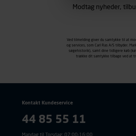
region, du befinder dig i.
Modtag nyheder, tilbu
Markedsføringscookies
Carl Ras anvender markedsf
henblik på markedsføring, her
personoplysninger om brugen 
klikkes på, sider/indhold de
Ved tilmelding giver du samtykke til at m
og services, som Carl Ras A/S tilbyder. Ma
smartphone mv.) samt de fea
søgehistorik), samt dine tidligere køb (
Vi henviser endvidere til vor
trække dit samtykke tilbage ved at 
personoplysninger.
Kontakt Kundeservice
44 85 55 11
Mandag til Torsdag: 07:00-16:00