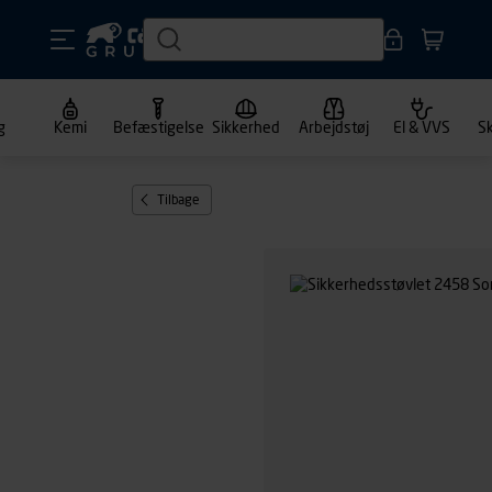
g
Kemi
Befæstigelse
Sikkerhed
Arbejdstøj
El & VVS
S
Tilbage