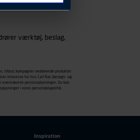
 ændrer den måde
 dit foretrukne sprog, og den
emmeside og apps med
rører værktøj, beslag,
mål behandles der
derne, tidspunkt, hvad der
enhedstype (computer,
ehandling af
er, tilbud, kampagner vedrørende produkter
iser interesse for hos Carl Ras (besøgs- og
ndle ovennævnte personoplysninger. Du kan
oplysninger i vores
persondatapolitik
.
Inspiration