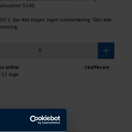
fikatnummer 5548.
.
60° C; Bør ikke bleges; Ingen tumblertørring; Tåler ikke
rensning.
us online
Skaffevare
7-12 dage