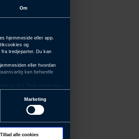
Om
es hjemmeside eller app.
tikcookies og
ra tredjeparter. Du kan
hjemmesiden eller hvordan
taansvarlig kan behandle
an du bl.a. finde information
Marketing
ektiviteten af vores
m derfor skal være nemme at
eside og app), herunder
søgeord, IP-adresse,
Tillad alle cookies