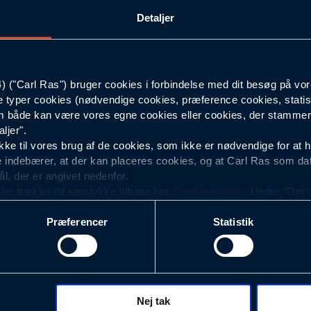
Detaljer
S
Sort
("Carl Ras") bruger cookies i forbindelse med dit besøg på vor
e typer cookies (nødvendige cookies, præference cookies, statis
Unisex
 både kan være vores egne cookies eller cookies, der stammer f
ljer".
e til vores brug af de cookies, som ikke er nødvendige for at 
 indebærer, at der kan placeres cookies, og at Carl Ras som da
ål, der er angivet nedenfor.
ller trække dit samtykke tilbage her
Cookiepolitik
. Under "Om" k
ookies.
Præferencer
Statistik
okies med det formål at optimere design, brugervenlighed og eff
r analyser af, hvilke oplysninger der er mest populære, og so
ndles der personoplysninger om brugen af vores platforme (hjemm
, hvad der klikkes på, sider/indhold der besøges, browsertype, 
 (computer, smartphone mv.) samt de features, der anvendes.
Nej tak