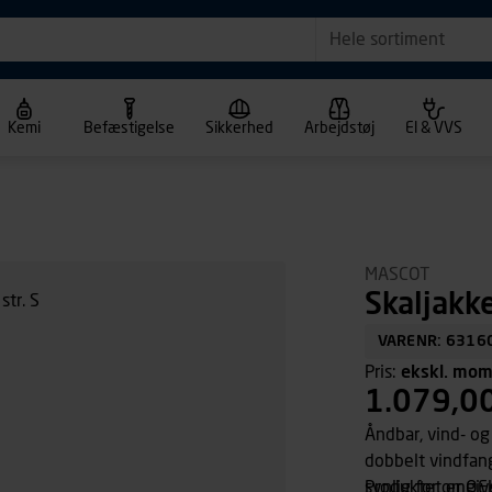
Hele sortiment
Kemi
Befæstigelse
Sikkerhed
Arbejdstøj
El & VVS
MASCOT
Skaljakke
VARENR: 6316
Pris:
ekskl. mo
1.079,0
Åndbar, vind- o
dobbelt vindfang
synlig for omgiv
Produktet er OE