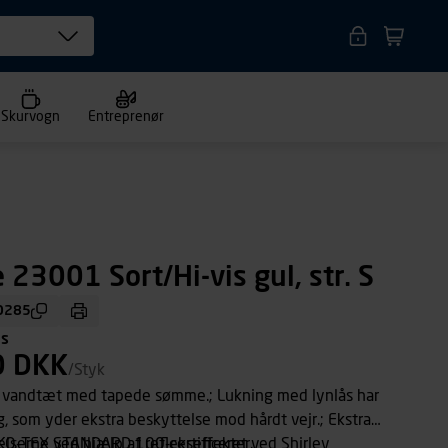
Skurvogn
Entreprenør
 23001 Sort/Hi-vis gul, str. S
0285
ms
0 DKK
/Styk
g vandtæt med tapede sømme.; Lukning med lynlås har
, som yder ekstra beskyttelse mod hårdt vejr.; Ekstra
elserne ved hjælp af reflekseffekter.
KO-TEX STANDARD 100-certificeret ved Shirley