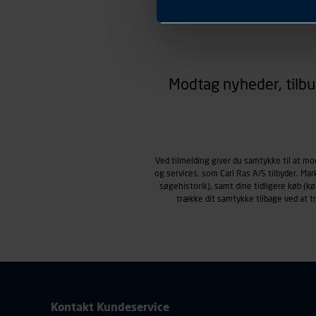
Præferencer
Carl Ras anvender præferenc
hjemmesiden ser ud eller opfø
region, du befinder dig i.
Markedsføringscookies
Carl Ras anvender markedsf
Modtag nyheder, tilbu
henblik på markedsføring, her
personoplysninger om brugen 
klikkes på, sider/indhold de
smartphone mv.) samt de fea
Vi henviser endvidere til vor
Ved tilmelding giver du samtykke til at m
personoplysninger.
og services, som Carl Ras A/S tilbyder. Ma
søgehistorik), samt dine tidligere køb (
trække dit samtykke tilbage ved at 
Kontakt Kundeservice