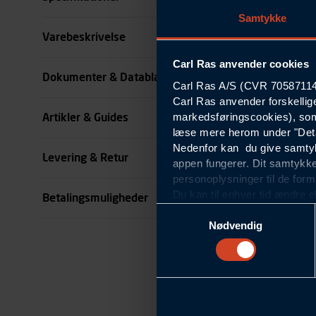
Samtykke
Størrelse
Varebeskrivelse
Carl Ras anvender cookies
Farve
Dokumenter & Datablade
Carl Ras A/S (CVR 70587114) 
Carl Ras anvender forskellig
Køn
markedsføringscookies), som
Artikler & Guides
se all specifikationer
læse mere herom under "Deta
Nedenfor kan du give samtykk
Levering & Retur
appen fungerer. Dit samtykke
personoplysninger til de form
Du kan til enhver tid ændre e
Betalingsmuligheder
om blokering og sletning af c
Samtykkevalg
Statistikcookies
Nødvendig
Carl Ras anvender statistikco
hjemmeside og apps, herunde
finde. Til dette formål beha
færden på siderne, tidspunkt
informationer om enhedstype