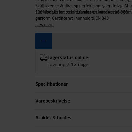
Skaljakke med tapede sømme i et slidstærkt vind- og 
Skaljakken er åndbar og perfekt som yderste lag. Af
Funktionelle lommer, herunder en inderlomme og en 
100% polyester, oxford, lamineret, vandtæt 15.000 m
pasform. Certificeret i henhold til EN 343.
g/m².
læs mere
Lagerstatus online
Levering 7-12 dage
Specifikationer
Størrelse
Varebeskrivelse
Farve
Artikler & Guides
Køn