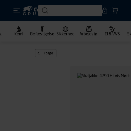
g
Kemi
Befæstigelse
Sikkerhed
Arbejdstøj
El & VVS
S
Tilbage