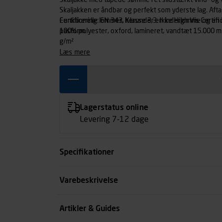
Skaljakke med tapede sømme i et slidstærkt vind- og 
Skaljakken er åndbar og perfekt som yderste lag. Af
Funktionelle lommer, herunder en inderlomme og en 
Certificering: EN 343, Klasse 3,3. Ikke High Vis Certifi
pasform.
100% polyester, oxford, lamineret, vandtæt 15.000 m
g/m²
læs mere
Lagerstatus online
Levering 7-12 dage
Specifikationer
Størrelse
Varebeskrivelse
Farve
Artikler & Guides