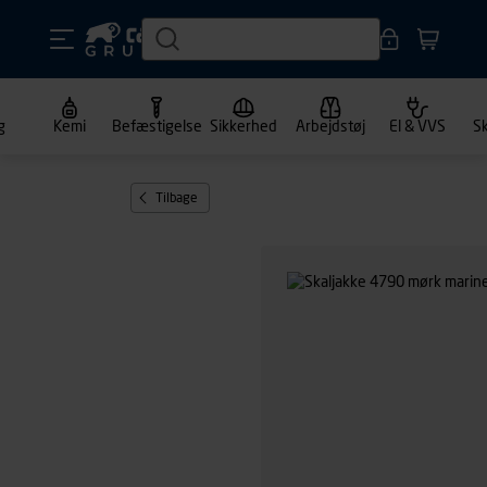
g
Kemi
Befæstigelse
Sikkerhed
Arbejdstøj
El & VVS
S
Tilbage