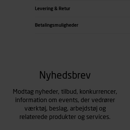
Køn
Levering & Retur
se all spec
Betalingsmuligheder
Nyhedsbrev
Modtag nyheder, tilbud, konkurrencer,
information om events, der vedrører
værktøj, beslag, arbejdstøj og
relaterede produkter og services.