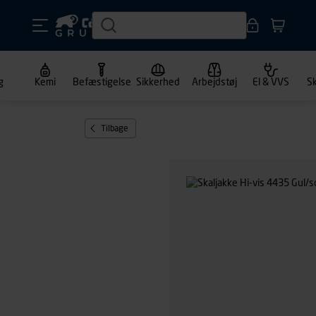
g
Kemi
Befæstigelse
Sikkerhed
Arbejdstøj
El & VVS
S
Tilbage