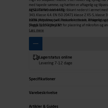
High vis skaljakke i klasse 3 der holder dig synlig, nå
med tapede sømme, og hætten er aftagelig og tilpasset
også i damemodel 4436.
AFSLUTNING: Indvendig ribkant nederst i ærmet med
343, Klasse 4,4. EN ISO 20471 klasse 2 XS-S, klasse 
metal. Metalknapper. Fleeceforet krave. Aftagelig og
100% polyester, twill, mekanisk stretch, lamineret,
begge sider af brystet for placering af mikrofon og and
(Ret 6,3), 150 g/m132
logomontering. FUNKTIONALITET: Ventilation i ryg.
læs mere
Brystlomme med lynlås og D-ring. Lommer med lynlås
Frontlukning med velcro, Hypalon-greb med reflek
REFLEKS: Reflekser på skuldre. STOF: High vis. Blå. 
VASKEANVISNINGER: Antal vaske: x 20. 40 °C
Lagerstatus online
Levering 7-12 dage
Specifikationer
Størrelse
Varebeskrivelse
Farve
Artikler & Guides