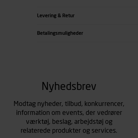
Køn
Levering & Retur
se all spec
Betalingsmuligheder
Nyhedsbrev
Modtag nyheder, tilbud, konkurrencer,
information om events, der vedrører
værktøj, beslag, arbejdstøj og
relaterede produkter og services.