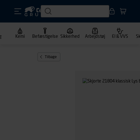
g
Kemi
Befæstigelse
Sikkerhed
Arbejdstøj
El & VVS
S
Tilbage