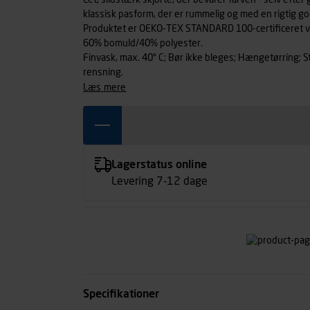
Let, slidstærk skjorte, der bevarer farven - selv efter
klassisk pasform, der er rummelig og med en rigtig g
Produktet er OEKO-TEX STANDARD 100-certificeret ved
60% bomuld/40% polyester.
Finvask, max. 40° C; Bør ikke bleges; Hængetørring; S
rensning.
læs mere
Lagerstatus online
Levering 7-12 dage
Specifikationer