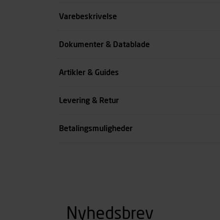
Størrelse
Varebeskrivelse
Farve
Dokumenter & Datablade
Køn
Artikler & Guides
se all spec
Levering & Retur
Betalingsmuligheder
Nyhedsbrev