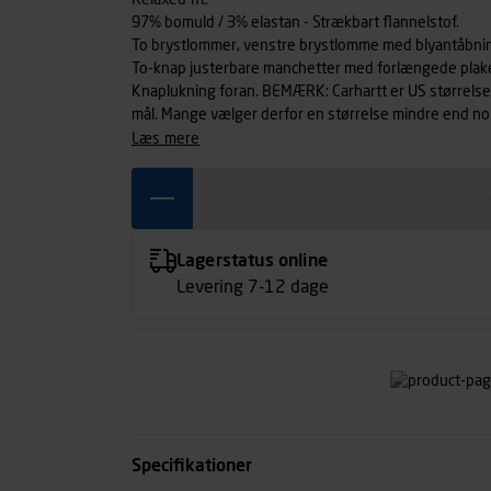
Relaxed fit.
97% bomuld / 3% elastan - Strækbart flannelstof.
To brystlommer, venstre brystlomme med blyantåbning
To-knap justerbare manchetter med forlængede plake
Knaplukning foran. BEMÆRK: Carhartt er US størrelser,
mål. Mange vælger derfor en størrelse mindre end no
læs mere
Lagerstatus online
Levering 7-12 dage
Specifikationer