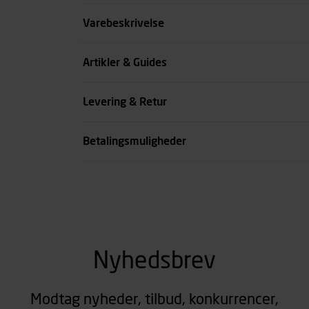
Størrelse
Varebeskrivelse
Farve
Artikler & Guides
Køn
Levering & Retur
se all spec
Betalingsmuligheder
Nyhedsbrev
Modtag nyheder, tilbud, konkurrencer,