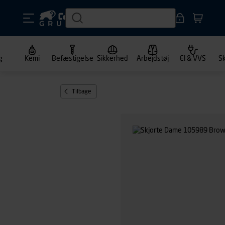
g
Kemi
Befæstigelse
Sikkerhed
Arbejdstøj
El & VVS
S
Tilbage