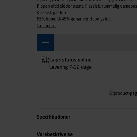
Blød og casual skjorte med stretch. Strygelet kvalite
flippen altid sidder pænt. Klassisk, rummelig damep
Klassisk pasform.
55% bomuld/45% genanvendt polyster.
læs mere
Lagerstatus online
Levering 7-12 dage
Specifikationer
Størrelse
Varebeskrivelse