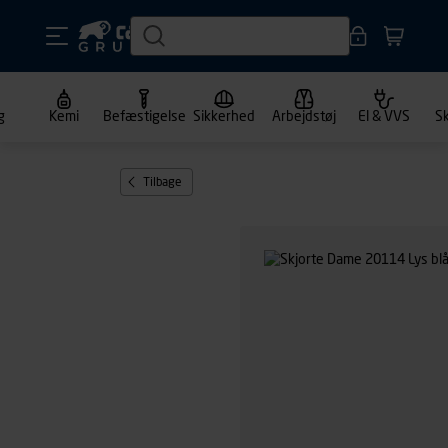
g
Kemi
Befæstigelse
Sikkerhed
Arbejdstøj
El & VVS
S
Tilbage