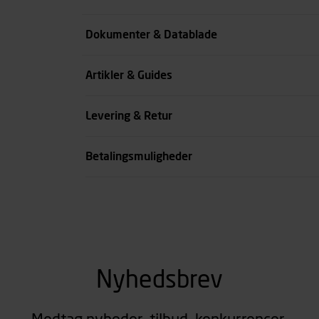
Farve
Dokumenter & Datablade
Køn
Artikler & Guides
se all spec
Levering & Retur
Betalingsmuligheder
Nyhedsbrev