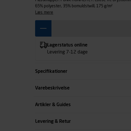
Plastknapper. FUNKT
65% polyester, 35% bomuldstwill, 175 g/m²
læs mere
Lagerstatus online
Levering 7-12 dage
Specifikationer
Størrelse
Varebeskrivelse
Farve
Artikler & Guides
Køn
Levering & Retur
se all spec