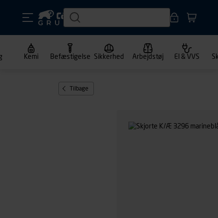
g
Kemi
Befæstigelse
Sikkerhed
Arbejdstøj
El & VVS
S
Tilbage