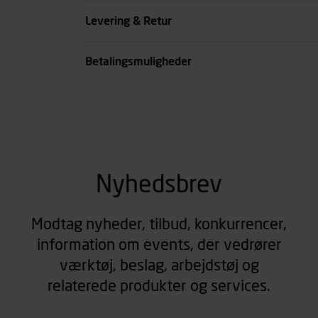
Køn
Levering & Retur
se all spec
Betalingsmuligheder
Nyhedsbrev
Modtag nyheder, tilbud, konkurrencer,
information om events, der vedrører
værktøj, beslag, arbejdstøj og
relaterede produkter og services.