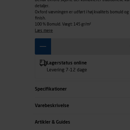
Belfair oxford skjorte der kombinerer traditionelle k
detaljer.
Oxford vævningen er udført i høj kvalitets bomuld og s
finish.
100 % Bomuld. Vægt: 145 gr/m²
læs mere
Lagerstatus online
Levering 7-12 dage
Specifikationer
Størrelse
Varebeskrivelse
Farve
Artikler & Guides