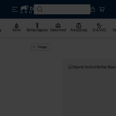
g
Kemi
Befæstigelse
Sikkerhed
Arbejdstøj
El & VVS
S
Tilbage