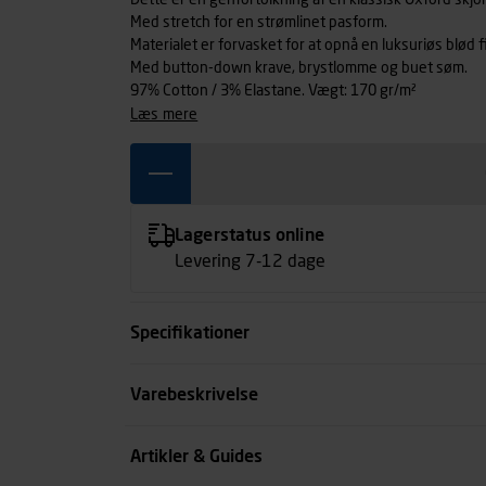
Dette er en genfortolkning af en klassisk Oxford skjo
Med stretch for en strømlinet pasform.
Materialet er forvasket for at opnå en luksuriøs blød f
Med button-down krave, brystlomme og buet søm.
97% Cotton / 3% Elastane. Vægt: 170 gr/m²
læs mere
Lagerstatus online
Levering 7-12 dage
Specifikationer
Størrelse
Varebeskrivelse
Farve
Artikler & Guides