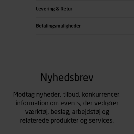
Køn
Levering & Retur
se all spec
Betalingsmuligheder
Nyhedsbrev
Modtag nyheder, tilbud, konkurrencer,
information om events, der vedrører
værktøj, beslag, arbejdstøj og
relaterede produkter og services.