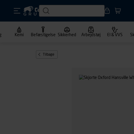
g
Kemi
Befæstigelse
Sikkerhed
Arbejdstøj
El & VVS
S
Tilbage