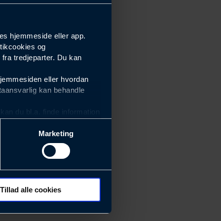
es hjemmeside eller app.
tikcookies og
ra tredjeparter. Du kan
hjemmesiden eller hvordan
taansvarlig kan behandle
an du bl.a. finde information
Marketing
ektiviteten af vores
m derfor skal være nemme at
eside og app), herunder
søgeord, IP-adresse,
Tillad alle cookies
 ændrer den måde
 dit foretrukne sprog, og den