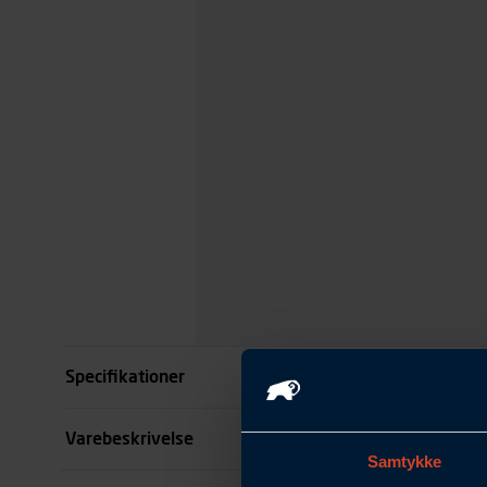
Specifikationer
Størrelse
Varebeskrivelse
Samtykke
Farve