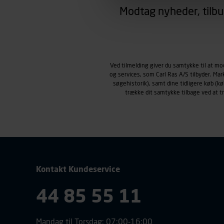
region, du befinder dig i.
Modtag nyheder, tilbu
Markedsføringscookies
Carl Ras anvender markedsf
henblik på markedsføring, her
personoplysninger om brugen 
klikkes på, sider/indhold de
Ved tilmelding giver du samtykke til at m
og services, som Carl Ras A/S tilbyder. Ma
smartphone mv.) samt de fea
søgehistorik), samt dine tidligere køb (
Vi henviser endvidere til vor
trække dit samtykke tilbage ved at 
personoplysninger.
Kontakt Kundeservice
44 85 55 11
Mandag til Torsdag: 07:00-16:00