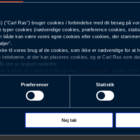
Dame
("Carl Ras") bruger cookies i forbindelse med dit besøg på vor
e typer cookies (nødvendige cookies, præference cookies, statis
 både kan være vores egne cookies eller cookies, der stammer f
ljer".
e til vores brug af de cookies, som ikke er nødvendige for at 
 indebærer, at der kan placeres cookies, og at Carl Ras som da
ål, der er angivet nedenfor.
ller trække dit samtykke tilbage her
Cookiepolitik
. Under "Om" k
ookies.
Præferencer
Statistik
okies med det formål at optimere design, brugervenlighed og eff
r analyser af, hvilke oplysninger der er mest populære, og so
ndles der personoplysninger om brugen af vores platforme (hjemm
, hvad der klikkes på, sider/indhold der besøges, browsertype, 
 (computer, smartphone mv.) samt de features, der anvendes.
Nej tak
Nyhedsbrev
ecookies for at vores hjemmeside kan huske oplysninger, der
rer sig på. Til dette formål behandles der personoplysninger om