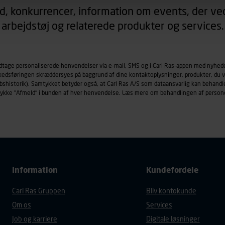
d, konkurrencer, information om events, der ved
arbejdstøj og relaterede produkter og services.
øringscookies med det formål at spore besøgende på vores hj
under vise annoncer, der er relevante (profilering). Til dette for
af vores platforme (hjemmeside og app), herunder færden på si
r besøges, browsertype, søgeord, IP-adresse, informationer om 
odtage personaliserede henvendelser via e-mail, SMS og i Carl Ras-appen med nyhed
rkedsføringen skræddersyes på baggrund af dine kontaktoplysninger, produkter, du v
tures, der anvendes.
købshistorik). Samtykket betyder også, at Carl Ras A/S som dataansvarlig kan beha
es
persondatapolitik
, der indeholder yderligere information om b
trykke "Afmeld" i bunden af hver henvendelse. Læs mere om behandlingen af person
Information
Kundefordele
Carl Ras Gruppen
Bliv kontokunde
Om os
Services
Job og karriere
Digitale løsninger