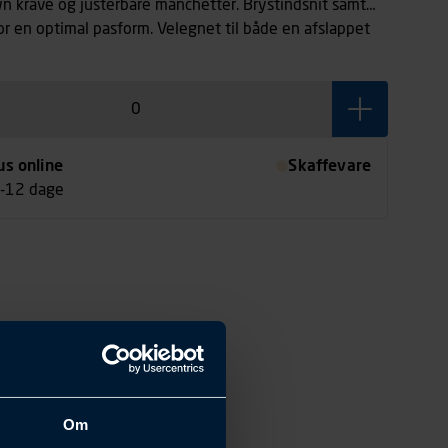
 krave og justérbare manchetter. Brystindsnit samt
for en optimal pasform. Velegnet til både en afslappet
l stil.
us online
Skaffevare
7-12 dage
Om