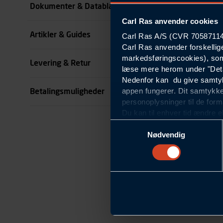
Dokumenter & Datablade
Carl Ras anvender cookies
Køn
Artikler & Guides
Carl Ras A/S (CVR 70587114) 
se all specifikationer
Carl Ras anvender forskellig
markedsføringscookies), som
Levering & Retur
læse mere herom under "Deta
Nedenfor kan du give samtykk
appen fungerer. Dit samtykke
Betalingsmuligheder
personoplysninger til de form
Du kan til enhver tid ændre e
om blokering og sletning af c
Samtykkevalg
Statistikcookies
Nødvendig
Carl Ras anvender statistikco
hjemmeside og apps, herunde
finde. Til dette formål beha
færden på siderne, tidspunkt
informationer om enhedstype
Præferencer
Carl Ras anvender præferenc
hjemmesiden ser ud eller opfø