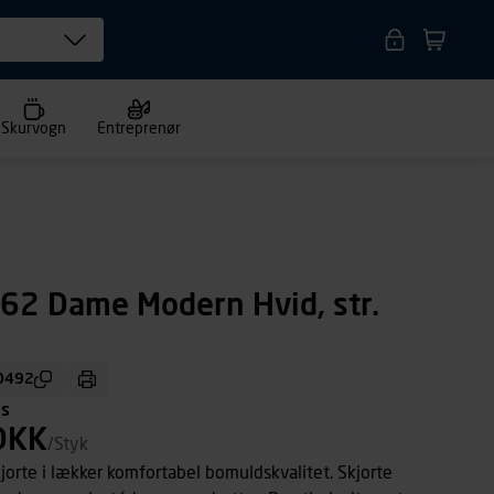
Skurvogn
Entreprenør
S62 Dame Modern Hvid, str.
0492
ms
DKK
/Styk
jorte i lækker komfortabel bomuldskvalitet. Skjorte