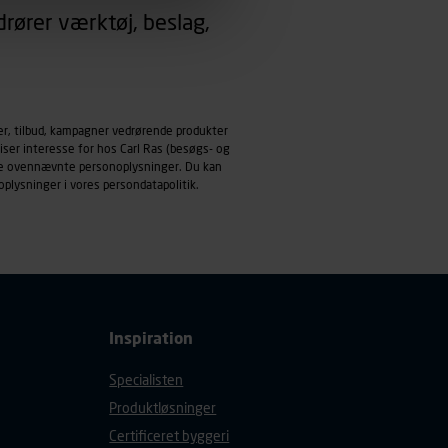
rører værktøj, beslag,
emmeside og apps med
mål behandles der
derne, tidspunkt, hvad der
enhedstype (computer,
er, tilbud, kampagner vedrørende produkter
iser interesse for hos Carl Ras (besøgs- og
ndle ovennævnte personoplysninger. Du kan
ehandling af
oplysninger i vores
persondatapolitik
.
Inspiration
Specialisten
Produktløsninger
Certificeret byggeri