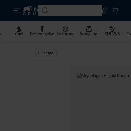
g
Kemi
Befæstigelse
Sikkerhed
Arbejdstøj
El & VVS
S
Tilbage