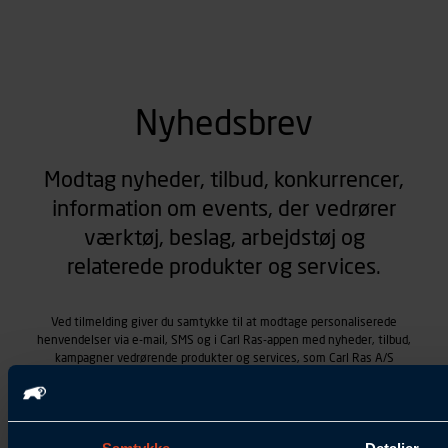
Nyhedsbrev
Modtag nyheder, tilbud, konkurrencer,
information om events, der vedrører
værktøj, beslag, arbejdstøj og
relaterede produkter og services.
Ved tilmelding giver du samtykke til at modtage personaliserede
henvendelser via e-mail, SMS og i Carl Ras-appen med nyheder, tilbud,
kampagner vedrørende produkter og services, som Carl Ras A/S
tilbyder. Markedsføringen skræddersyes på baggrund af dine
kontaktoplysninger, produkter, du viser interesse for hos Carl Ras
(besøgs- og søgehistorik), samt dine tidligere køb (købshistorik).
Samtykket betyder også, at Carl Ras A/S som dataansvarlig kan