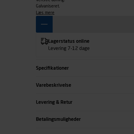
Venstre åbning.
Galvaniseret.
læs mere
Lagerstatus online
Levering 7-12 dage
Specifikationer
Overflade
Varebeskrivelse
Kode
Levering & Retur
se all spec
Betalingsmuligheder