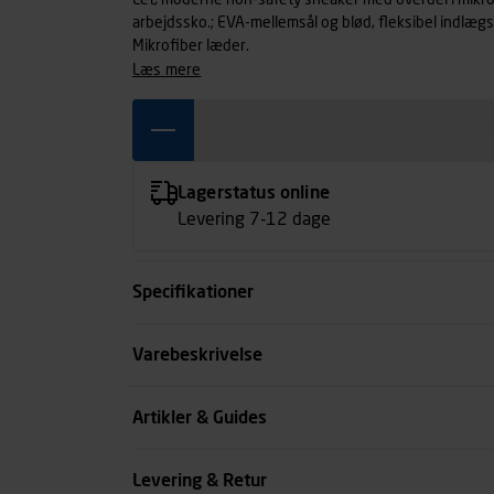
Let, moderne non-safety sneaker med overdel i mikro
arbejdssko.; EVA-mellemsål og blød, fleksibel indlægs
Mikrofiber læder.
læs mere
Lagerstatus online
Levering 7-12 dage
Specifikationer
Størrelse
Varebeskrivelse
Farve
Artikler & Guides
Køn
Levering & Retur