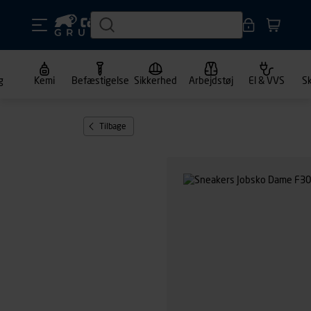
g
Kemi
Befæstigelse
Sikkerhed
Arbejdstøj
El & VVS
S
Tilbage