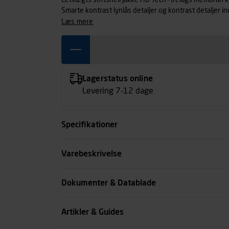
Letvægts softshell jakke i ID Tech®trelags membran kv
Smarte kontrast lynlås detaljer og kontrast detaljer 
optimal funktion. To lynlås sidelommer. Ærmer med lill
læs mere
kan skærmes for blæst og træk. Tætsiddende model 
Lagerstatus online
Levering 7-12 dage
Specifikationer
Farve
Varebeskrivelse
Størrelse
Dokumenter & Datablade
Køn
Artikler & Guides
se all spec