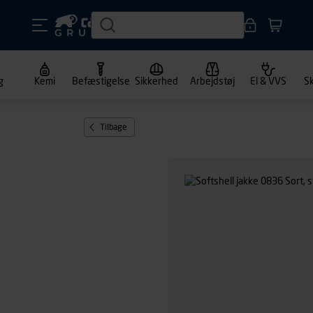
g
Kemi
Befæstigelse
Sikkerhed
Arbejdstøj
El & VVS
S
Tilbage