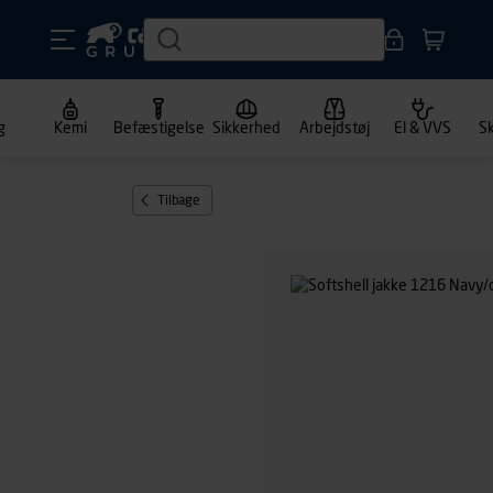
g
Kemi
Befæstigelse
Sikkerhed
Arbejdstøj
El & VVS
S
Tilbage