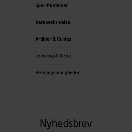
Specifikationer
Størrelse
Varebeskrivelse
Farve
Artikler & Guides
Køn
Levering & Retur
se all spec
Betalingsmuligheder
Nyhedsbrev