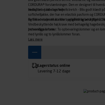
Bliv godt klædt på med denne vindtætte og vandafvise
CORDURA® forstærkninger. Den er designet til hverda
beskyttelse i al slags vejr.
Hultafors - Jakke i softshellstretch - Bliv godt klæd
softshelljakke, der har en elastisk pasform og CORD
og sikrer suveræn komfort og pålidelig beskyttelse i al
Refleksdetaljer til at sikre synlighed og adskillige 
Vindbeskyttende høj krave med behagelig hagebeskytte
personlig pasform.
Indvendige lommer: To opbevaringslommer og en lom
med lynlås og to lynlåslommer foran.
læs mere
Lagerstatus online
Levering 7-12 dage