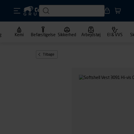
g
Kemi
Befæstigelse
Sikkerhed
Arbejdstøj
El & VVS
S
Tilbage