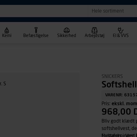
Hele sortiment
Kemi
Befæstigelse
Sikkerhed
Arbejdstøj
El & VVS
SNICKERS
Softshell
VARENR: 6315
Pris:
ekskl. mo
968,00 
Bliv godt klædt
softshellvest, 
forstærkninger. 
Hultafors - Vest