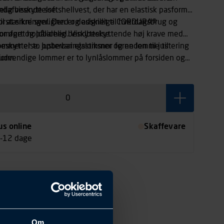
elig beskyttelse.
dafvisende softshellvest, der har en elastisk pasform
stærkninger. Den er designet til hverdagsbrug og
til at sikre synlighed og adskillige CORDURA®
omfort og pålidelig beskyttelse.
for øget holdbarhed. Vindbeskyttende høj krave med
skyttelse. Justerbar elastiksnor forneden til justering
ommer er to opbevaringslommer og en lomme til
form.
udvendige lommer er to lynlåslommer på forsiden og
ed lynlås.
us online
Skaffevare
7-12 dage
Om