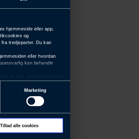
es hjemmeside eller app.
tikcookies og
ra tredjeparter. Du kan
hjemmesiden eller hvordan
taansvarlig kan behandle
an du bl.a. finde information
Marketing
ektiviteten af vores
m derfor skal være nemme at
eside og app), herunder
søgeord, IP-adresse,
Tillad alle cookies
 ændrer den måde