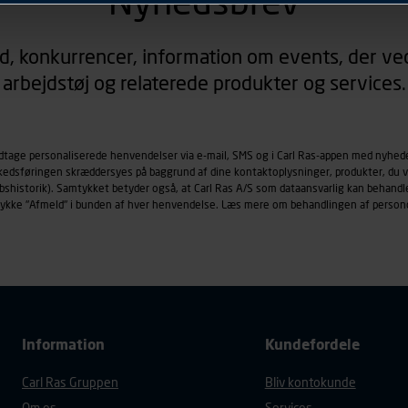
Nyhedsbrev
rer sig på. Til dette formål behandles der personoplysninger om
d, konkurrencer, information om events, der ved
øringscookies med det formål at spore besøgende på vores hj
arbejdstøj og relaterede produkter og services.
under vise annoncer, der er relevante (profilering). Til dette for
af vores platforme (hjemmeside og app), herunder færden på si
r besøges, browsertype, søgeord, IP-adresse, informationer om 
tures, der anvendes.
odtage personaliserede henvendelser via e-mail, SMS og i Carl Ras-appen med nyhed
rkedsføringen skræddersyes på baggrund af dine kontaktoplysninger, produkter, du v
es
persondatapolitik
, der indeholder yderligere information om b
købshistorik). Samtykket betyder også, at Carl Ras A/S som dataansvarlig kan beha
trykke "Afmeld" i bunden af hver henvendelse. Læs mere om behandlingen af person
Information
Kundefordele
Carl Ras Gruppen
Bliv kontokunde