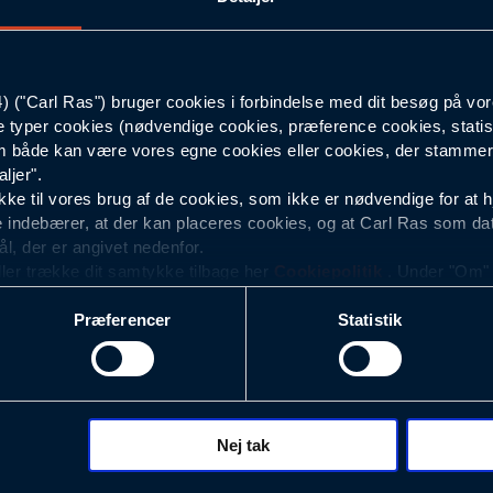
S
("Carl Ras") bruger cookies i forbindelse med dit besøg på vor
Sort
e typer cookies (nødvendige cookies, præference cookies, statis
 både kan være vores egne cookies eller cookies, der stammer f
Herre
ljer".
e til vores brug af de cookies, som ikke er nødvendige for at 
 indebærer, at der kan placeres cookies, og at Carl Ras som da
ål, der er angivet nedenfor.
ller trække dit samtykke tilbage her
Cookiepolitik
. Under "Om" k
ookies.
Præferencer
Statistik
okies med det formål at optimere design, brugervenlighed og eff
r analyser af, hvilke oplysninger der er mest populære, og so
ndles der personoplysninger om brugen af vores platforme (hjemm
, hvad der klikkes på, sider/indhold der besøges, browsertype, 
 (computer, smartphone mv.) samt de features, der anvendes.
Nej tak
ecookies for at vores hjemmeside kan huske oplysninger, der