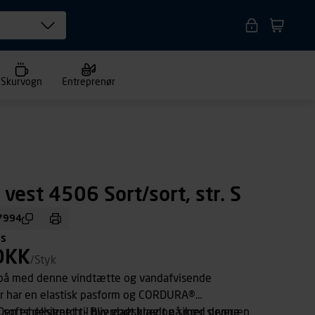
Skurvogn
Entreprenør
 vest 4506 Sort/sort, str. S
7994
ms
DKK
/Styk
 på med denne vindtætte og vandafvisende
der har en elastisk pasform og CORDURA®
Den er designet til hverdagsbrug og sikrer suveræn
 i softshellstretch - Bliv godt klædt på med denne