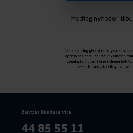
hjemmesiden ser ud eller opfø
region, du befinder dig i.
Modtag nyheder, tilbu
Markedsføringscookies
Carl Ras anvender markedsf
henblik på markedsføring, her
personoplysninger om brugen 
klikkes på, sider/indhold de
smartphone mv.) samt de fea
Ved tilmelding giver du samtykke til at m
og services, som Carl Ras A/S tilbyder. Ma
Vi henviser endvidere til vor
søgehistorik), samt dine tidligere køb (
personoplysninger.
trække dit samtykke tilbage ved at 
Kontakt Kundeservice
44 85 55 11