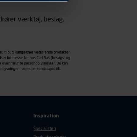
 dit foretrukne sprog, og den
rører værktøj, beslag,
emmeside og apps med
mål behandles der
derne, tidspunkt, hvad der
enhedstype (computer,
er, tilbud, kampagner vedrørende produkter
iser interesse for hos Carl Ras (besøgs- og
ehandling af
ndle ovennævnte personoplysninger. Du kan
oplysninger i vores
persondatapolitik
.
Inspiration
Specialisten