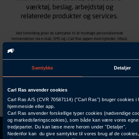
værktøj, beslag, arbejdstøj og
relaterede produkter og services.
Ved tilmelding giver du samtykke til at modtage personaliserede
henvendelser via e-mail, SMS og i Carl Ras-appen med nyheder, tilbud,
kampagner vedrørende produkter og services, som Carl Ras A/S
tilbyder. Markedsføringen skræddersyes på baggrund af dine
kontaktoplysninger, produkter, du viser interesse for hos Carl Ras
(besøgs- og søgehistorik), samt dine tidligere køb (købshistorik).
Samtykket betyder også, at Carl Ras A/S som dataansvarlig kan
Samtykke
Detaljer
behandle ovennævnte personoplysninger. Du kan trække dit
samtykke tilbage ved at trykke "Afmeld" i bunden af hver
henvendelse. Læs mere om behandlingen af personoplysninger i
Carl Ras anvender cookies
vores
persondatapolitik
.
Carl Ras A/S (CVR 70587114) ("Carl Ras") bruger cookies i 
hjemmeside eller app.
Carl Ras anvender forskellige typer cookies (nødvendige coo
og markedsføringscookies), som både kan være vores egne c
tredjeparter. Du kan læse mere herom under "Detaljer".
Kontakt Kundeservice
Information
Kundefordele
Inspiration
Nedenfor kan du give samtykke til vores brug af de cookies
Carl Ras Gruppen
Bliv kontokunde
Specialisten