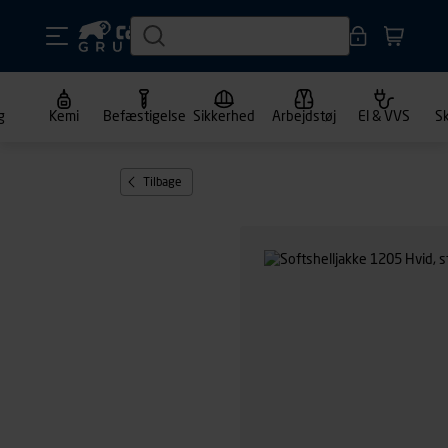
g
Kemi
Befæstigelse
Sikkerhed
Arbejdstøj
El & VVS
S
Tilbage