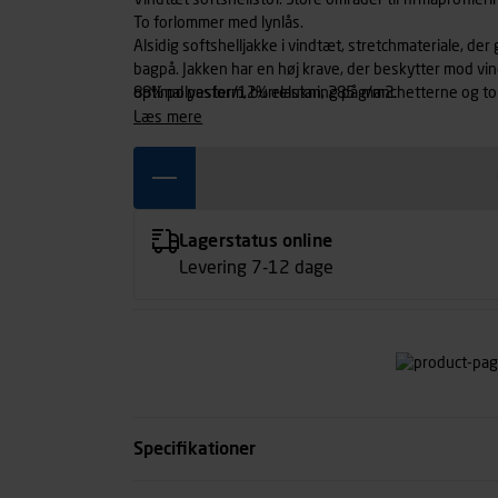
Vindtæt softshellstof. Store områder til firmaprofiler
To forlommer med lynlås.
Alsidig softshelljakke i vindtæt, stretchmateriale, der
bagpå. Jakken har en høj krave, der beskytter mod vin
optimal pasform, burrelukning på manchetterne og to
88% polyester/12% elastan, 285 g/m2.
læs mere
Lagerstatus online
Levering 7-12 dage
Specifikationer