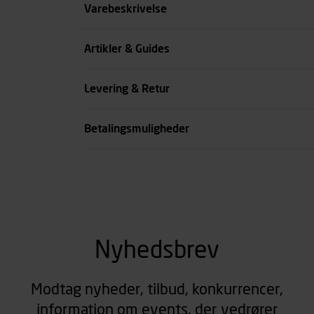
Størrelse
Varebeskrivelse
Farve
Artikler & Guides
Køn
Levering & Retur
se all spec
Betalingsmuligheder
Nyhedsbrev
Modtag nyheder, tilbud, konkurrencer,
information om events, der vedrører