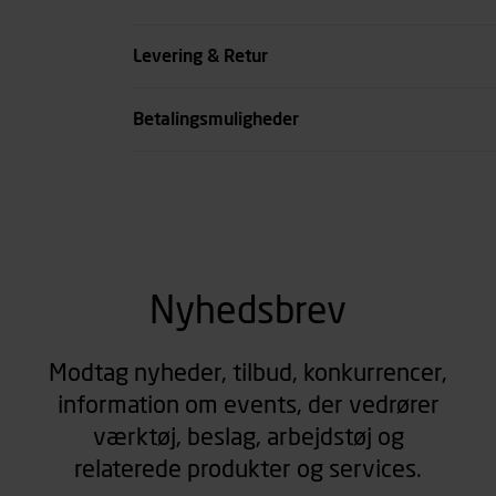
Køn
Levering & Retur
se all spec
Betalingsmuligheder
Nyhedsbrev
Modtag nyheder, tilbud, konkurrencer,
information om events, der vedrører
værktøj, beslag, arbejdstøj og
relaterede produkter og services.