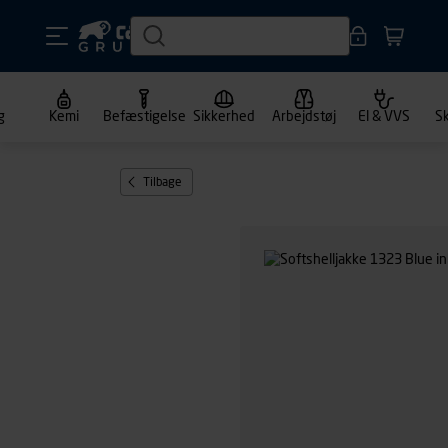
g
Kemi
Befæstigelse
Sikkerhed
Arbejdstøj
El & VVS
S
Tilbage