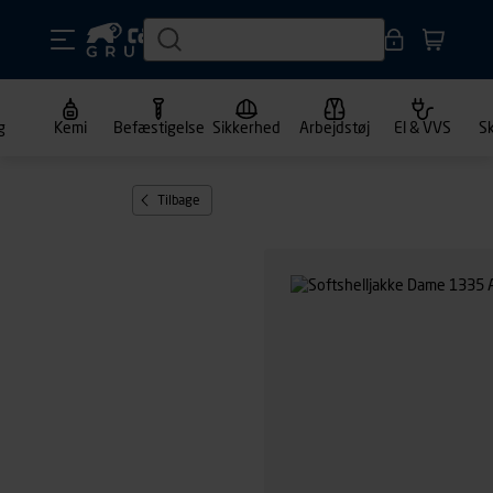
g
Kemi
Befæstigelse
Sikkerhed
Arbejdstøj
El & VVS
S
Tilbage