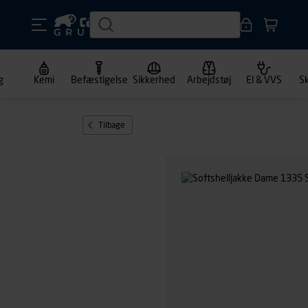
g
Kemi
Befæstigelse
Sikkerhed
Arbejdstøj
El & VVS
S
Tilbage