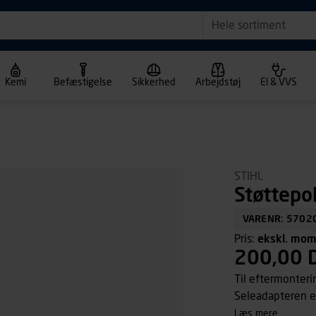
Hele sortiment
Kemi
Befæstigelse
Sikkerhed
Arbejdstøj
El & VVS
STIHL
Støttepo
VARENR: 5702
Pris:
ekskl. mo
200,00 
Til eftermonter
Seleadapteren e
fordel fastgøres
læs mere