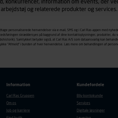
d, konkurrencer, information om events, der ved
arbejdstøj og relaterede produkter og services.
øringscookies med det formål at spore besøgende på vores hj
under vise annoncer, der er relevante (profilering). Til dette for
af vores platforme (hjemmeside og app), herunder færden på si
odtage personaliserede henvendelser via e-mail, SMS og i Carl Ras-appen med nyhed
r besøges, browsertype, søgeord, IP-adresse, informationer om 
rkedsføringen skræddersyes på baggrund af dine kontaktoplysninger, produkter, du v
tures, der anvendes.
købshistorik). Samtykket betyder også, at Carl Ras A/S som dataansvarlig kan beha
es
persondatapolitik
, der indeholder yderligere information om b
trykke "Afmeld" i bunden af hver henvendelse. Læs mere om behandlingen af person
Information
Kundefordele
Carl Ras Gruppen
Bliv kontokunde
Om os
Services
Job og karriere
Digitale løsninger