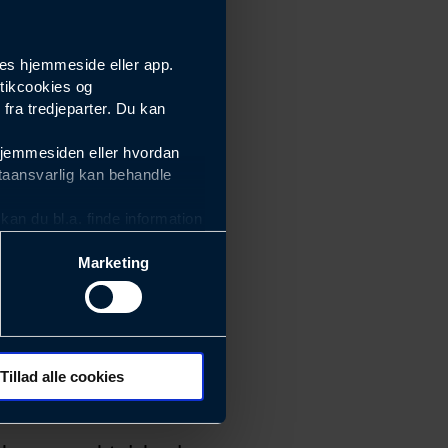
es hjemmeside eller app.
tikcookies og
ra tredjeparter. Du kan
hjemmesiden eller hvordan
taansvarlig kan behandle
an du bl.a. finde information
Marketing
ektiviteten af vores
m derfor skal være nemme at
eside og app), herunder
søgeord, IP-adresse,
Tillad alle cookies
 ændrer den måde
 dit foretrukne sprog, og den