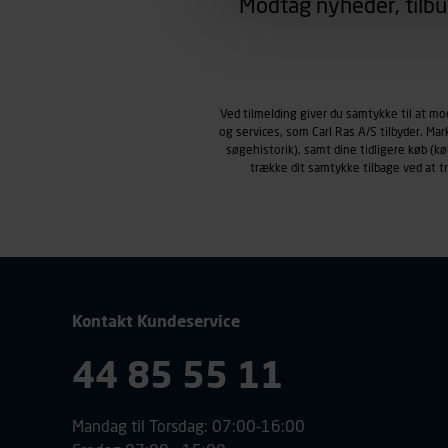
Modtag nyheder, tilbu
region, du befinder dig i.
Markedsføringscookies
Carl Ras anvender markedsf
henblik på markedsføring, her
personoplysninger om brugen 
Ved tilmelding giver du samtykke til at m
klikkes på, sider/indhold de
og services, som Carl Ras A/S tilbyder. Ma
smartphone mv.) samt de fea
søgehistorik), samt dine tidligere køb (
Vi henviser endvidere til vor
trække dit samtykke tilbage ved at 
personoplysninger.
Kontakt Kundeservice
44 85 55 11
Mandag til Torsdag: 07:00-16:00