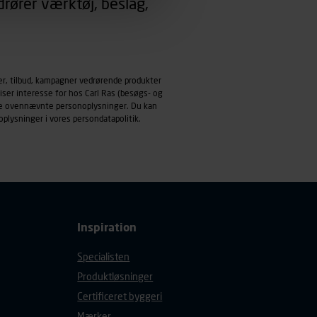
rører værktøj, beslag,
emmeside og apps med
mål behandles der
derne, tidspunkt, hvad der
er, tilbud, kampagner vedrørende produkter
enhedstype (computer,
iser interesse for hos Carl Ras (besøgs- og
ndle ovennævnte personoplysninger. Du kan
ehandling af
oplysninger i vores
persondatapolitik
.
Inspiration
Specialisten
Produktløsninger
Certificeret byggeri