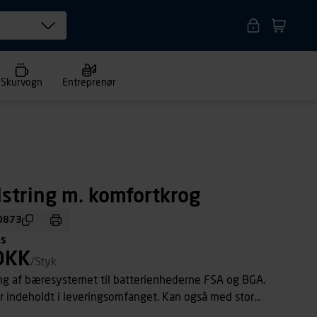
Skurvogn
Entreprenør
lstring m. komfortkrog
0873
ms
DKK
/Styk
ing af bæresystemet til batterienhederne FSA og BGA.
r indeholdt i leveringsomfanget. Kan også med stor
 på hofteselen på det rygbårne batteri AR.