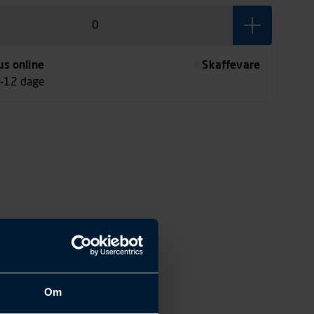
us online
Skaffevare
7-12 dage
Om