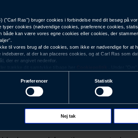
00000071045
("Carl Ras") bruger cookies i forbindelse med dit besøg på vor
e typer cookies (nødvendige cookies, præference cookies, statis
 både kan være vores egne cookies eller cookies, der stammer f
ljer".
e til vores brug af de cookies, som ikke er nødvendige for at 
 indebærer, at der kan placeres cookies, og at Carl Ras som da
ål, der er angivet nedenfor.
ller trække dit samtykke tilbage her
Cookiepolitik
. Under "Om" k
ookies.
Præferencer
Statistik
okies med det formål at optimere design, brugervenlighed og eff
r analyser af, hvilke oplysninger der er mest populære, og so
ndles der personoplysninger om brugen af vores platforme (hjemm
, hvad der klikkes på, sider/indhold der besøges, browsertype, 
 (computer, smartphone mv.) samt de features, der anvendes.
Nej tak
Nyhedsbrev
ecookies for at vores hjemmeside kan huske oplysninger, der
rer sig på. Til dette formål behandles der personoplysninger om