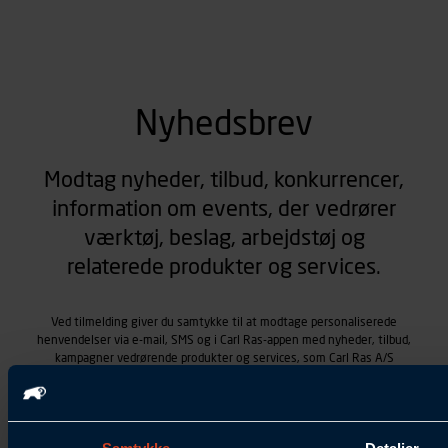
Nyhedsbrev
Modtag nyheder, tilbud, konkurrencer,
information om events, der vedrører
værktøj, beslag, arbejdstøj og
relaterede produkter og services.
Ved tilmelding giver du samtykke til at modtage personaliserede
henvendelser via e-mail, SMS og i Carl Ras-appen med nyheder, tilbud,
kampagner vedrørende produkter og services, som Carl Ras A/S
tilbyder. Markedsføringen skræddersyes på baggrund af dine
kontaktoplysninger, produkter, du viser interesse for hos Carl Ras
(besøgs- og søgehistorik), samt dine tidligere køb (købshistorik).
Samtykket betyder også, at Carl Ras A/S som dataansvarlig kan