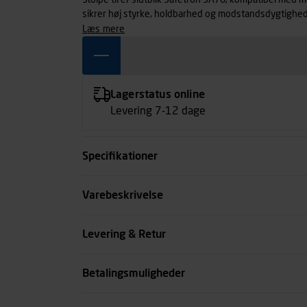
Stolpe til el-slutblik Safetron SA76, kompatibel med m
sikrer høj styrke, holdbarhed og modstandsdygtighed 
installationer med høje krav til kvalitet. Materiale: Rust
læs mere
Lagerstatus online
Levering 7-12 dage
Specifikationer
Overflade
Varebeskrivelse
Højde mm
Levering & Retur
Tykkelse mm
Betalingsmuligheder
se all spec