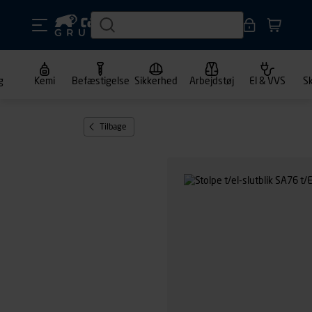
g
Kemi
Befæstigelse
Sikkerhed
Arbejdstøj
El & VVS
S
Tilbage