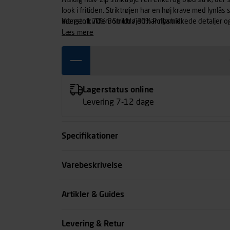
Alsidig halv-zip striktrøje i en enkel og blød strik, de
look i fritiden. Striktrøjen har en høj krave med lynl
morgen kulden. Striktrøjen har ribstrikkede detaljer
Yderstof: 70% Bomuld / 30% Polyamid.
øget komfort.
læs mere
Lagerstatus online
Levering 7-12 dage
Specifikationer
Størrelse
Varebeskrivelse
Farve
Artikler & Guides
Køn
Levering & Retur