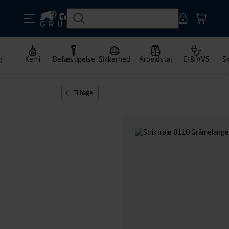
g
Kemi
Befæstigelse
Sikkerhed
Arbejdstøj
El & VVS
S
Tilbage