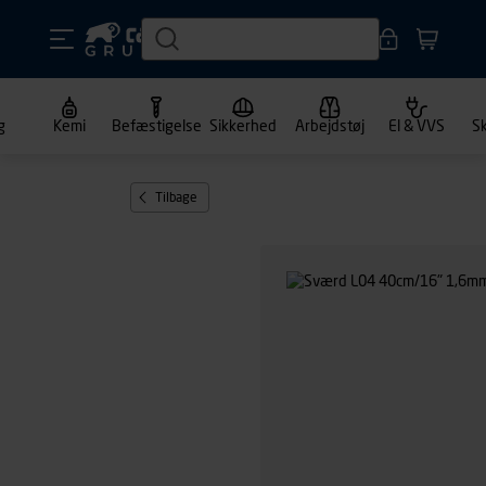
g
Kemi
Befæstigelse
Sikkerhed
Arbejdstøj
El & VVS
S
Tilbage