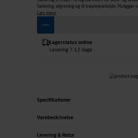
Slankt og let svær. Til fagfolk inden for skov- og lan
fældning, afgrening og til træplejearbejde. Muliggør
slanke kontur. Store indstikseffekt med reduceret til
læs mere
Lagerstatus online
Levering 7-12 dage
Specifikationer
Længde mm
Varebeskrivelse
Drivleds bredde mm
Levering & Retur