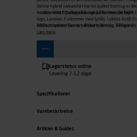
Denne sweatshirt er den ultimative all-rounder. Funger
Denne hybrid sweatshirt har en quiltet front og er i
område til dit firmalogo.Fås også i damemodel 3419.
Funktionalitet: Quiltet materiale på fronten. Detaljer:
logo. Lommer: Forlommer med lynlås. Lukkes fortil: Env
Ribkant nederst i ærmet. Ribkant i linning. Vaskeanvisn
100% polyester fleece, børstet inderside, 235 g/m2
Tåler ikke strygning. Tåler ikke tørretumbling. Nøgle
læs mere
Rengøringsassistent. Servicearbejder. Findes til både
Findes til både mænd og kvinder. Mænd
Lagerstatus online
Levering 7-12 dage
Specifikationer
Størrelse
Varebeskrivelse
Farve
Artikler & Guides