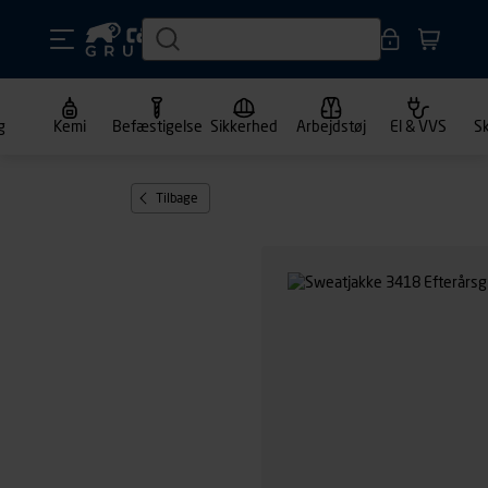
g
Kemi
Befæstigelse
Sikkerhed
Arbejdstøj
El & VVS
S
Tilbage