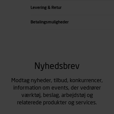
Køn
Levering & Retur
se all spec
Betalingsmuligheder
Nyhedsbrev
Modtag nyheder, tilbud, konkurrencer,
information om events, der vedrører
værktøj, beslag, arbejdstøj og
relaterede produkter og services.