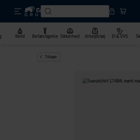
g
Kemi
Befæstigelse
Sikkerhed
Arbejdstøj
El & VVS
S
Tilbage