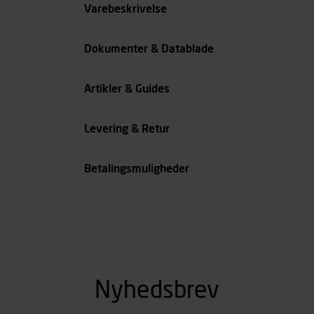
Størrelse
Varebeskrivelse
Farve
Dokumenter & Datablade
Køn
Artikler & Guides
se all spec
Levering & Retur
Betalingsmuligheder
Nyhedsbrev