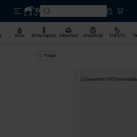
g
Kemi
Befæstigelse
Sikkerhed
Arbejdstøj
El & VVS
S
Tilbage