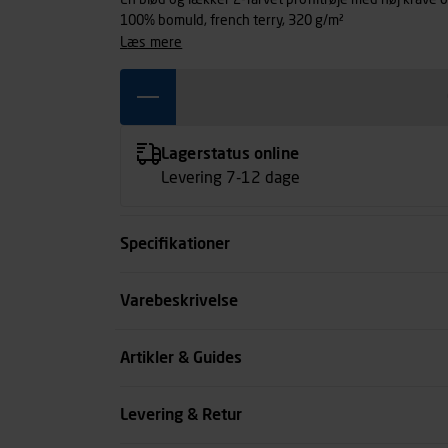
En blød og lækker 2-farvet profiltrøje med høj krave og
100% bomuld, french terry, 320 g/m²
læs mere
Lagerstatus online
Levering 7-12 dage
Specifikationer
Størrelse
Varebeskrivelse
Farve
Artikler & Guides
Køn
Levering & Retur
se all spec