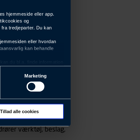
es hjemmeside eller app.
tikcookies og
ra tredjeparter. Du kan
hjemmesiden eller hvordan
taansvarlig kan behandle
an du bl.a. finde information
Marketing
ektiviteten af vores
m derfor skal være nemme at
eside og app), herunder
søgeord, IP-adresse,
Tillad alle cookies
 ændrer den måde
rører værktøj, beslag,
 dit foretrukne sprog, og den