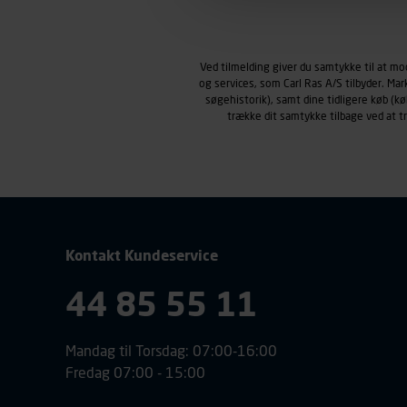
Markedsføringscookies
Carl Ras anvender markedsf
henblik på markedsføring, her
Ved tilmelding giver du samtykke til at m
personoplysninger om brugen 
og services, som Carl Ras A/S tilbyder. Ma
klikkes på, sider/indhold de
søgehistorik), samt dine tidligere køb (
smartphone mv.) samt de fea
trække dit samtykke tilbage ved at 
Vi henviser endvidere til vor
personoplysninger.
Kontakt Kundeservice
44 85 55 11
Mandag til Torsdag: 07:00-16:00
Fredag 07:00 - 15:00