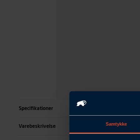
Specifikationer
Samtykke
Størrelse
Varebeskrivelse
Farve