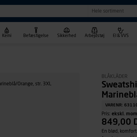
Hele sortiment
Kemi
Befæstigelse
Sikkerhed
Arbejdstøj
El & VVS
BLÅKLÄDER
Sweatshi
Marinebl
VARENR: 6311
Pris:
ekskl. mo
849,00 
En blød, komfort