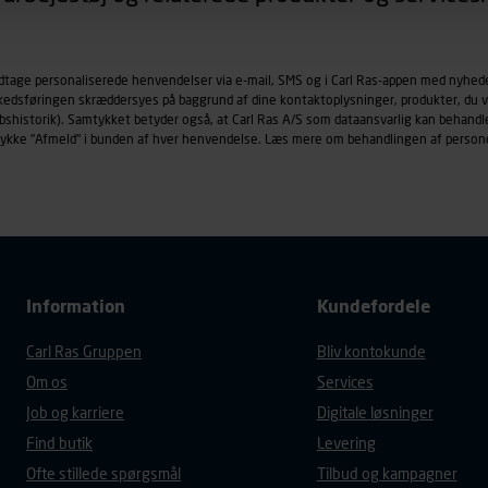
øringscookies med det formål at spore besøgende på vores hj
under vise annoncer, der er relevante (profilering). Til dette for
odtage personaliserede henvendelser via e-mail, SMS og i Carl Ras-appen med nyhed
af vores platforme (hjemmeside og app), herunder færden på si
rkedsføringen skræddersyes på baggrund af dine kontaktoplysninger, produkter, du v
r besøges, browsertype, søgeord, IP-adresse, informationer om 
købshistorik). Samtykket betyder også, at Carl Ras A/S som dataansvarlig kan beha
tures, der anvendes.
trykke "Afmeld" i bunden af hver henvendelse. Læs mere om behandlingen af person
es
persondatapolitik
, der indeholder yderligere information om b
Information
Kundefordele
Carl Ras Gruppen
Bliv kontokunde
Om os
Services
Job og karriere
Digitale løsninger
Find butik
Levering
Ofte stillede spørgsmål
Tilbud og kampagner