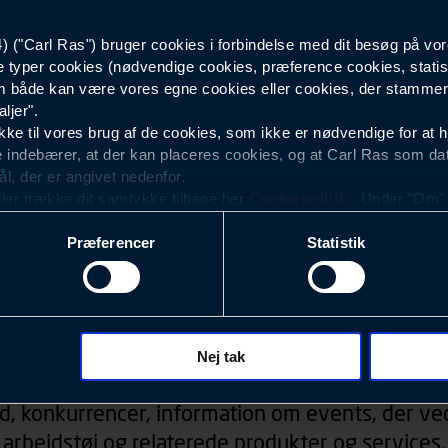
("Carl Ras") bruger cookies i forbindelse med dit besøg på vor
Dame
e typer cookies (nødvendige cookies, præference cookies, statis
 både kan være vores egne cookies eller cookies, der stammer f
ljer".
e til vores brug af de cookies, som ikke er nødvendige for at 
 indebærer, at der kan placeres cookies, og at Carl Ras som da
ål, der er angivet nedenfor.
ller trække dit samtykke tilbage her
Cookiepolitik
. Under "Om" k
ookies.
Præferencer
Statistik
okies med det formål at optimere design, brugervenlighed og eff
r analyser af, hvilke oplysninger der er mest populære, og so
ndles der personoplysninger om brugen af vores platforme (hjemm
, hvad der klikkes på, sider/indhold der besøges, browsertype, 
Nyhedsbrev
 (computer, smartphone mv.) samt de features, der anvendes.
Nej tak
ecookies for at vores hjemmeside kan huske oplysninger, der
d, konkurrencer, information om events, der ved
rer sig på. Til dette formål behandles der personoplysninger om
arbejdstøj og relaterede produkter og services.