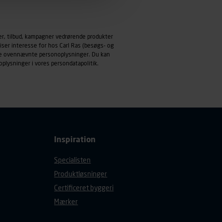
emmeside og apps med
mål behandles der
er, tilbud, kampagner vedrørende produkter
derne, tidspunkt, hvad der
iser interesse for hos Carl Ras (besøgs- og
enhedstype (computer,
ndle ovennævnte personoplysninger. Du kan
oplysninger i vores
persondatapolitik
.
ehandling af
Inspiration
Specialisten
Produktløsninger
Certificeret byggeri
Mærker