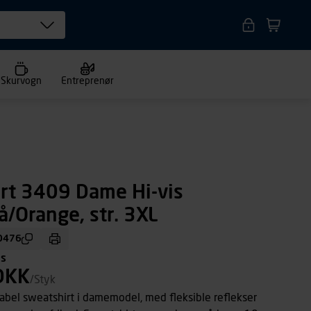
Skurvogn
Entreprenør
rt 3409 Dame Hi-vis
å/Orange, str. 3XL
0476
ms
DKK
/Styk
abel sweatshirt i damemodel, med fleksible reflekser