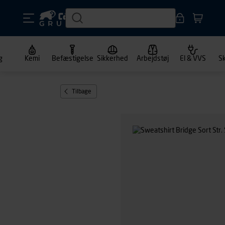
g
Kemi
Befæstigelse
Sikkerhed
Arbejdstøj
El & VVS
S
Tilbage