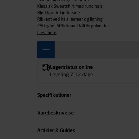
Sweatshirt Bridge, Dahetra
Klassisk Sweatshirt med rund hals
Blød børstet inderside
Ribkant ved hals, ærmer og linning
280 g/m². 60% bomuld/40% polyester
læs mere
Lagerstatus online
Levering 7-12 dage
Specifikationer
Størrelse
Varebeskrivelse
Farve
Artikler & Guides