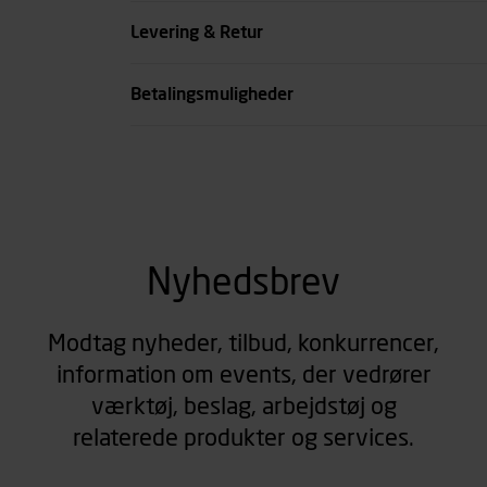
Køn
Levering & Retur
se all spec
Betalingsmuligheder
Nyhedsbrev
Modtag nyheder, tilbud, konkurrencer,
information om events, der vedrører
værktøj, beslag, arbejdstøj og
relaterede produkter og services.