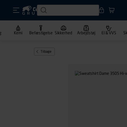
g
Kemi
Befæstigelse
Sikkerhed
Arbejdstøj
El & VVS
S
Tilbage