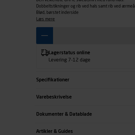
Den velkendte GAME sweatshirt med rund hals.
Dobbeltstikninger og rib ved hals samt rib ved ærme
Blød, børstet inderside
læs mere
Lagerstatus online
Levering 7-12 dage
Specifikationer
Størrelse
Varebeskrivelse
Farve
Dokumenter & Datablade
Køn
Artikler & Guides