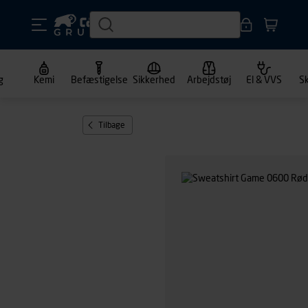
g
Kemi
Befæstigelse
Sikkerhed
Arbejdstøj
El & VVS
S
Tilbage