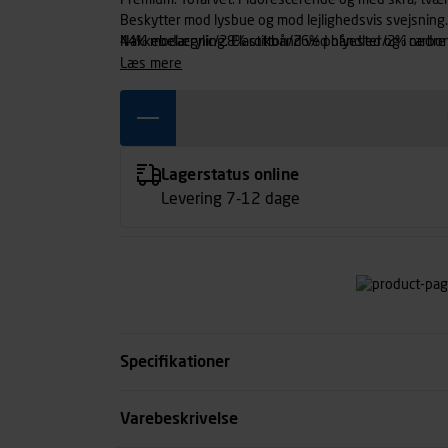
Premium. Tofarvet. Fluorescerende og med skrå, tv
Beskytter mod lysbue og mod lejlighedsvis svejsning.
Nakkebelægning. Elastikbånd ved håndled og i nedre 
44% modacrylic/28% cotton/26% polyester/2% carbon
læs mere
Lagerstatus online
Levering 7-12 dage
Specifikationer
Størrelse
Varebeskrivelse