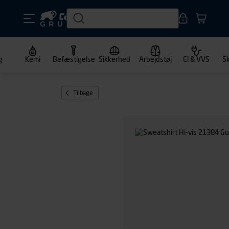
g
Kemi
Befæstigelse
Sikkerhed
Arbejdstøj
El & VVS
S
Tilbage