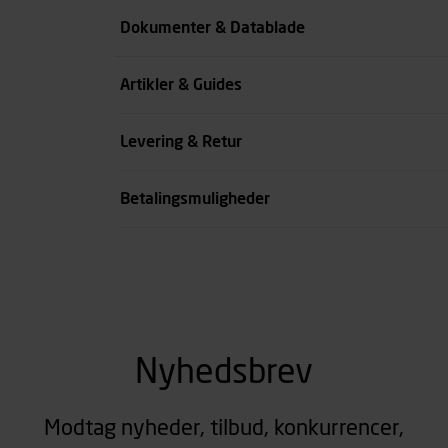
Farve
Dokumenter & Datablade
Køn
Artikler & Guides
se all spec
Levering & Retur
Betalingsmuligheder
Nyhedsbrev
Modtag nyheder, tilbud, konkurrencer,