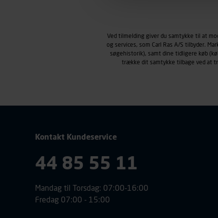
Markedsføringscookies
Carl Ras anvender markedsf
henblik på markedsføring, her
Ved tilmelding giver du samtykke til at m
personoplysninger om brugen 
og services, som Carl Ras A/S tilbyder. Ma
klikkes på, sider/indhold de
søgehistorik), samt dine tidligere køb (
smartphone mv.) samt de fea
trække dit samtykke tilbage ved at 
Vi henviser endvidere til vor
personoplysninger.
Kontakt Kundeservice
44 85 55 11
Mandag til Torsdag: 07:00-16:00
Fredag 07:00 - 15:00