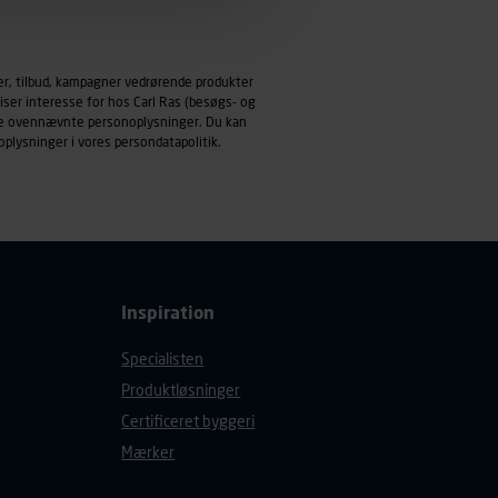
emmeside og apps med
mål behandles der
er, tilbud, kampagner vedrørende produkter
derne, tidspunkt, hvad der
iser interesse for hos Carl Ras (besøgs- og
enhedstype (computer,
ndle ovennævnte personoplysninger. Du kan
oplysninger i vores
persondatapolitik
.
ehandling af
Inspiration
Specialisten
Produktløsninger
Certificeret byggeri
Mærker