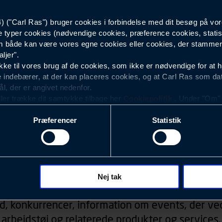
("Carl Ras") bruger cookies i forbindelse med dit besøg på vor
Herre
e typer cookies (nødvendige cookies, præference cookies, statis
 både kan være vores egne cookies eller cookies, der stammer f
ljer".
e til vores brug af de cookies, som ikke er nødvendige for at 
 indebærer, at der kan placeres cookies, og at Carl Ras som da
ål, der er angivet nedenfor.
ller trække dit samtykke tilbage her
Cookiepolitik
. Under "Om" k
ookies.
Præferencer
Statistik
okies med det formål at optimere design, brugervenlighed og eff
r analyser af, hvilke oplysninger der er mest populære, og so
ndles der personoplysninger om brugen af vores platforme (hjemm
, hvad der klikkes på, sider/indhold der besøges, browsertype, 
Nyhedsbrev
 (computer, smartphone mv.) samt de features, der anvendes.
Nej tak
ecookies for at vores hjemmeside kan huske oplysninger, der
d, konkurrencer, information om events, der ved
rer sig på. Til dette formål behandles der personoplysninger om
arbejdstøj og relaterede produkter og services.