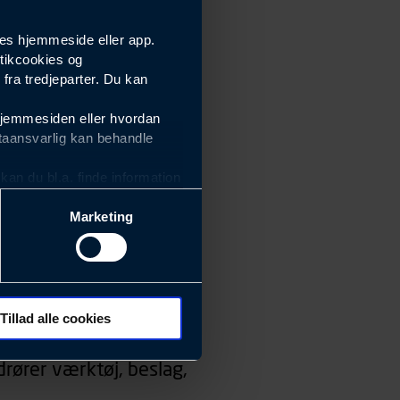
es hjemmeside eller app.
tikcookies og
ra tredjeparter. Du kan
hjemmesiden eller hvordan
taansvarlig kan behandle
an du bl.a. finde information
Marketing
ektiviteten af vores
m derfor skal være nemme at
eside og app), herunder
søgeord, IP-adresse,
Tillad alle cookies
 ændrer den måde
rører værktøj, beslag,
 dit foretrukne sprog, og den