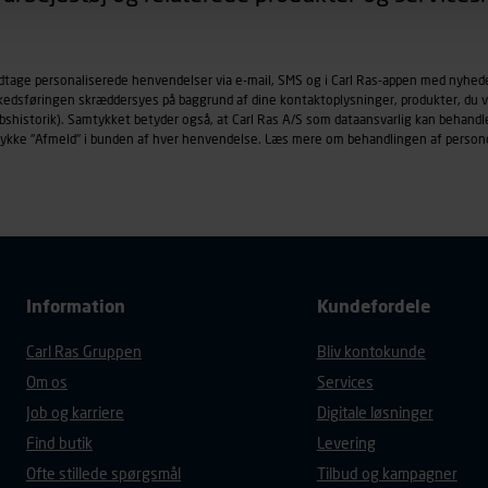
øringscookies med det formål at spore besøgende på vores hj
under vise annoncer, der er relevante (profilering). Til dette for
odtage personaliserede henvendelser via e-mail, SMS og i Carl Ras-appen med nyhed
af vores platforme (hjemmeside og app), herunder færden på si
rkedsføringen skræddersyes på baggrund af dine kontaktoplysninger, produkter, du v
r besøges, browsertype, søgeord, IP-adresse, informationer om 
købshistorik). Samtykket betyder også, at Carl Ras A/S som dataansvarlig kan beha
tures, der anvendes.
trykke "Afmeld" i bunden af hver henvendelse. Læs mere om behandlingen af person
es
persondatapolitik
, der indeholder yderligere information om b
Information
Kundefordele
Carl Ras Gruppen
Bliv kontokunde
Om os
Services
Job og karriere
Digitale løsninger
Find butik
Levering
Ofte stillede spørgsmål
Tilbud og kampagner