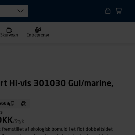
Skurvogn
Entreprenør
rt Hi-vis 301030 Gul/marine,
5663
ms
DKK
/Styk
 fremstillet af økologisk bomuld i et flot dobbeltsidet