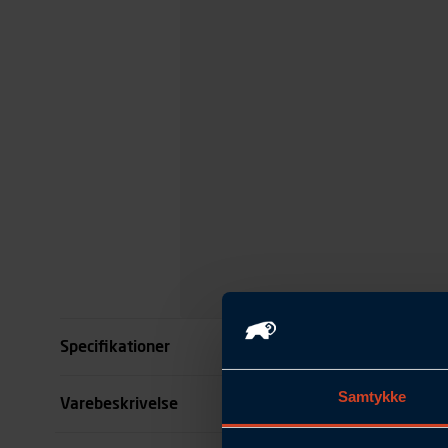
Specifikationer
Samtykke
Størrelse
Varebeskrivelse
Farve