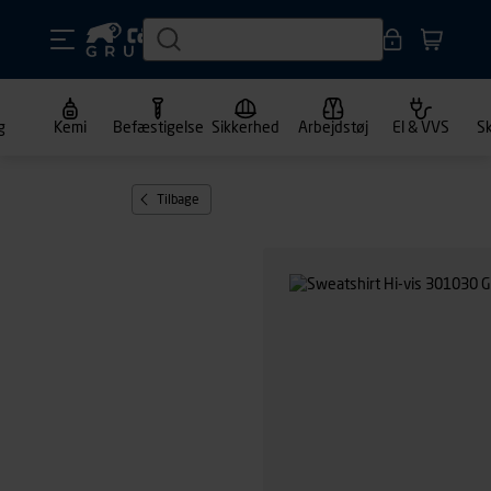
g
Kemi
Befæstigelse
Sikkerhed
Arbejdstøj
El & VVS
S
Tilbage