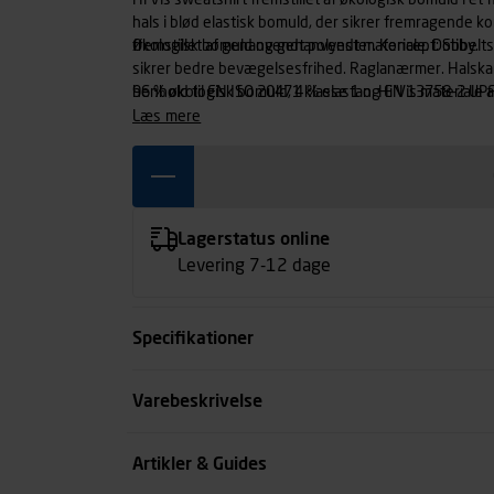
Hi Vis sweatshirt fremstillet af økologisk bomuld i et
hals i blød elastisk bomuld, der sikrer fremragende 
fremstillet af genanvendt polyester. Koncept: Stiby.
Økologisk bomuld og genanvendt materiale. Dobbelts
sikrer bedre bevægelsesfrihed. Raglanærmer. Halskant
henhold til EN ISO 20471 klasse 1 og EN 13758-2 UPF 
96 % økologisk bomuld, 4 % elastan. Hi Vis materiale
OEKO-TEX®-certificeret.
læs mere
Lagerstatus online
Levering 7-12 dage
Specifikationer
Størrelse
Varebeskrivelse
Farve
Artikler & Guides