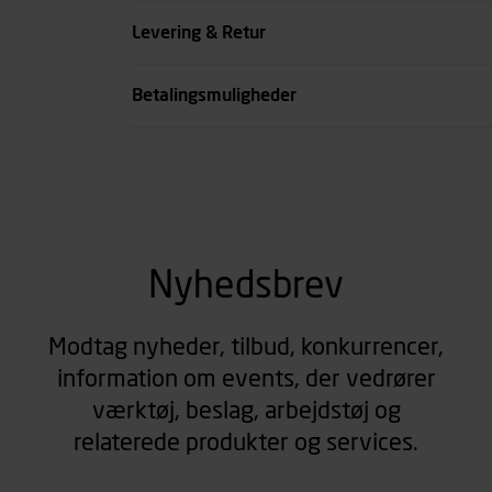
Køn
Levering & Retur
se all spec
Betalingsmuligheder
Nyhedsbrev
Modtag nyheder, tilbud, konkurrencer,
information om events, der vedrører
værktøj, beslag, arbejdstøj og
relaterede produkter og services.